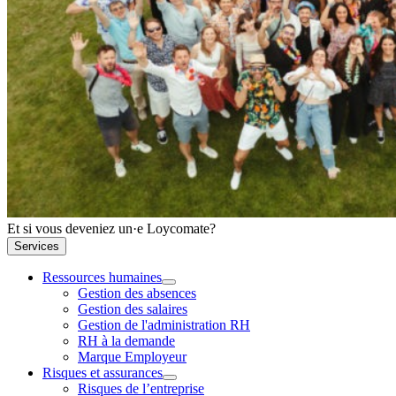
Et si vous deveniez un·e Loycomate?
Services
Ressources humaines
Gestion des absences
Gestion des salaires
Gestion de l'administration RH
RH à la demande
Marque Employeur
Risques et assurances
Risques de l’entreprise