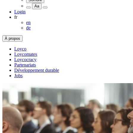
Aa
Login
fr
en
de
À propos
Loyco
Loycomates
Loycocracy
Partenariats
Développement durable
Jobs