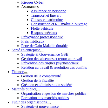
Risques Cyber
Assurances
Assurance de personne
Transport et fine art
Choses et patrimoine
Construction et RC maître d’ouvrage
Flotte véhicule
Risques spéciaux
Prévoyance professionnelle
Frais médicaux
Perte de Gain Maladie durable
Santé en entreprise
Stratégie & Gouvernance GSE
Gestion des absences et retour au travail
Prévention des risques psychosociaux
Relation au travail & résolution des conflits
Finance
Gestion de la comptabilité
Gestion de la fiscalité
Création et administration société
Marchés publics
Organisation et gestion de marchés publics
Formation aux marchés publics
Futur des organisations
Stratégie et gouvernance