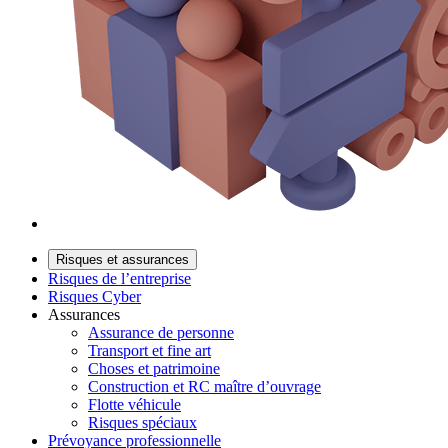
Risques et assurances
Risques de l’entreprise
Risques Cyber
Assurances
Assurance de personne
Transport et fine art
Choses et patrimoine
Construction et RC maître d’ouvrage
Flotte véhicule
Risques spéciaux
Prévoyance professionnelle