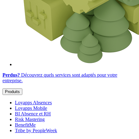
Perdus?
Découvrez quels services sont adaptés
pour votre
entreprise
.
Produits
Loyapps Absences
Loyapps Mobile
BI Absence et RH
Risk Mastering
BenefitMe
Tribe by PeopleWeek