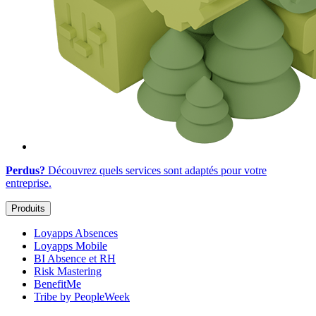
Perdus?
Découvrez quels services sont adaptés
pour votre
entreprise
.
Produits
Loyapps Absences
Loyapps Mobile
BI Absence et RH
Risk Mastering
BenefitMe
Tribe by PeopleWeek