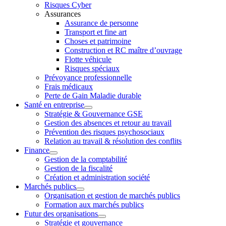
Risques Cyber
Assurances
Assurance de personne
Transport et fine art
Choses et patrimoine
Construction et RC maître d’ouvrage
Flotte véhicule
Risques spéciaux
Prévoyance professionnelle
Frais médicaux
Perte de Gain Maladie durable
Santé en entreprise
Stratégie & Gouvernance GSE
Gestion des absences et retour au travail
Prévention des risques psychosociaux
Relation au travail & résolution des conflits
Finance
Gestion de la comptabilité
Gestion de la fiscalité
Création et administration société
Marchés publics
Organisation et gestion de marchés publics
Formation aux marchés publics
Futur des organisations
Stratégie et gouvernance