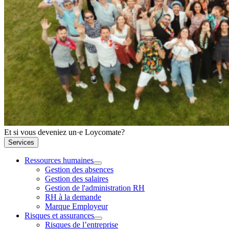
Et si vous deveniez un·e Loycomate?
Services
Ressources humaines
Gestion des absences
Gestion des salaires
Gestion de l'administration RH
RH à la demande
Marque Employeur
Risques et assurances
Risques de l’entreprise