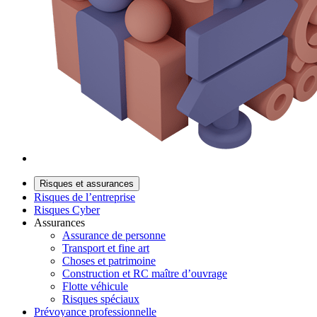
Risques et assurances
Risques de l’entreprise
Risques Cyber
Assurances
Assurance de personne
Transport et fine art
Choses et patrimoine
Construction et RC maître d’ouvrage
Flotte véhicule
Risques spéciaux
Prévoyance professionnelle