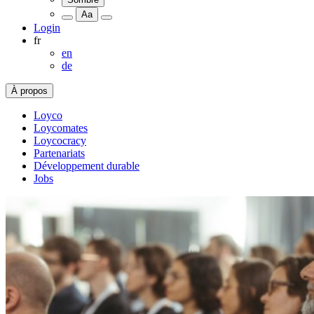
Aa
Login
fr
en
de
À propos
Loyco
Loycomates
Loycocracy
Partenariats
Développement durable
Jobs