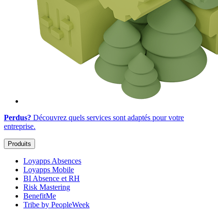
Perdus?
Découvrez quels services sont adaptés
pour votre
entreprise
.
Produits
Loyapps Absences
Loyapps Mobile
BI Absence et RH
Risk Mastering
BenefitMe
Tribe by PeopleWeek