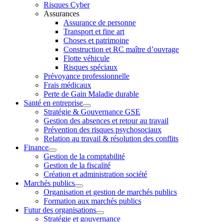
Risques Cyber
Assurances
Assurance de personne
Transport et fine art
Choses et patrimoine
Construction et RC maître d’ouvrage
Flotte véhicule
Risques spéciaux
Prévoyance professionnelle
Frais médicaux
Perte de Gain Maladie durable
Santé en entreprise
Stratégie & Gouvernance GSE
Gestion des absences et retour au travail
Prévention des risques psychosociaux
Relation au travail & résolution des conflits
Finance
Gestion de la comptabilité
Gestion de la fiscalité
Création et administration société
Marchés publics
Organisation et gestion de marchés publics
Formation aux marchés publics
Futur des organisations
Stratégie et gouvernance