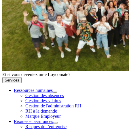
Et si vous deveniez un·e Loycomate?
Services
Ressources humaines
Gestion des absences
Gestion des salaires
Gestion de l'administration RH
RH à la demande
Marque Employeur
Risques et assurances
Risques de l’entreprise