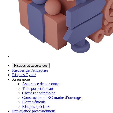
Risques et assurances
Risques de l’entreprise
Risques Cyber
Assurances
Assurance de personne
Transport et fine art
Choses et patrimoine
Construction et RC maître d’ouvrage
Flotte véhicule
Risques spéciaux
Prévoyance professionnelle