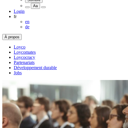
Aa
Login
fr
en
de
À propos
Loyco
Loycomates
Loycocracy
Partenariats
Développement durable
Jobs