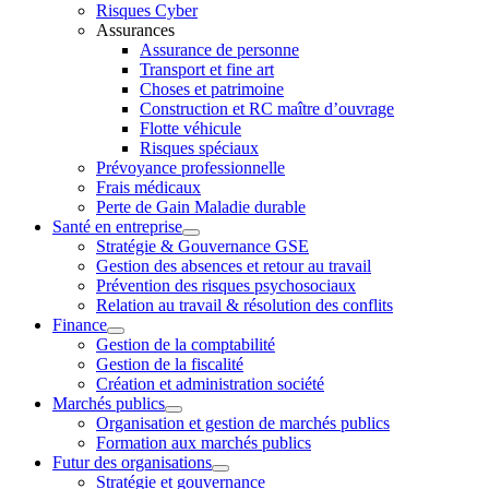
Risques Cyber
Assurances
Assurance de personne
Transport et fine art
Choses et patrimoine
Construction et RC maître d’ouvrage
Flotte véhicule
Risques spéciaux
Prévoyance professionnelle
Frais médicaux
Perte de Gain Maladie durable
Santé en entreprise
Stratégie & Gouvernance GSE
Gestion des absences et retour au travail
Prévention des risques psychosociaux
Relation au travail & résolution des conflits
Finance
Gestion de la comptabilité
Gestion de la fiscalité
Création et administration société
Marchés publics
Organisation et gestion de marchés publics
Formation aux marchés publics
Futur des organisations
Stratégie et gouvernance