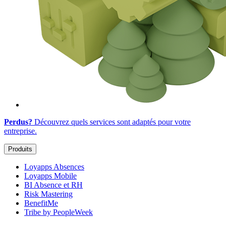
Perdus?
Découvrez quels services sont adaptés
pour votre
entreprise
.
Produits
Loyapps Absences
Loyapps Mobile
BI Absence et RH
Risk Mastering
BenefitMe
Tribe by PeopleWeek