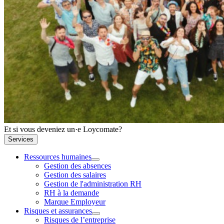
Et si vous deveniez un·e Loycomate?
Services
Ressources humaines
Gestion des absences
Gestion des salaires
Gestion de l'administration RH
RH à la demande
Marque Employeur
Risques et assurances
Risques de l’entreprise