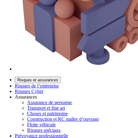
Risques et assurances
Risques de l’entreprise
Risques Cyber
Assurances
Assurance de personne
Transport et fine art
Choses et patrimoine
Construction et RC maître d’ouvrage
Flotte véhicule
Risques spéciaux
Prévoyance professionnelle