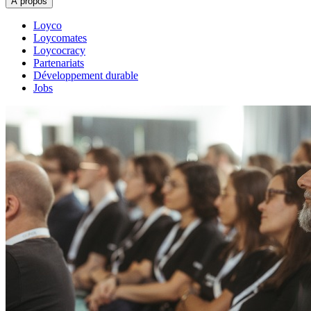
À propos
Loyco
Loycomates
Loycocracy
Partenariats
Développement durable
Jobs