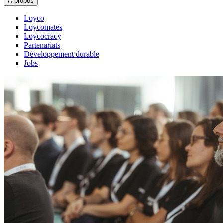
À propos
Loyco
Loycomates
Loycocracy
Partenariats
Développement durable
Jobs