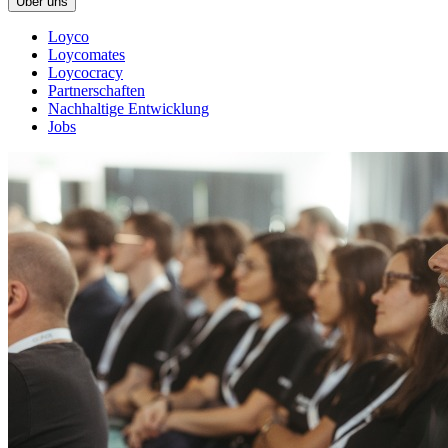
Über uns
Loyco
Loycomates
Loycocracy
Partnerschaften
Nachhaltige Entwicklung
Jobs