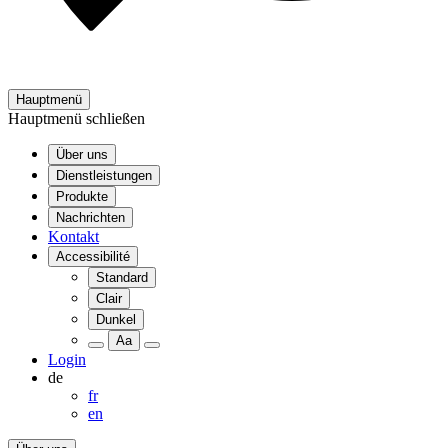
Hauptmenü
Hauptmenü schließen
Über uns
Dienstleistungen
Produkte
Nachrichten
Kontakt
Accessibilité
Standard
Clair
Dunkel
Aa
Login
de
fr
en