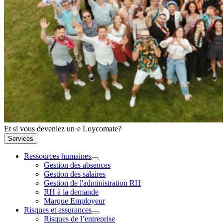
Et si vous deveniez un·e Loycomate?
Services
Ressources humaines
Gestion des absences
Gestion des salaires
Gestion de l'administration RH
RH à la demande
Marque Employeur
Risques et assurances
Risques de l’entreprise