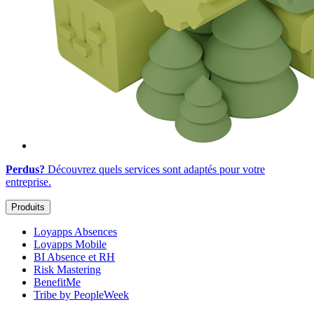
Perdus?
Découvrez quels services sont adaptés
pour votre
entreprise
.
Produits
Loyapps Absences
Loyapps Mobile
BI Absence et RH
Risk Mastering
BenefitMe
Tribe by PeopleWeek