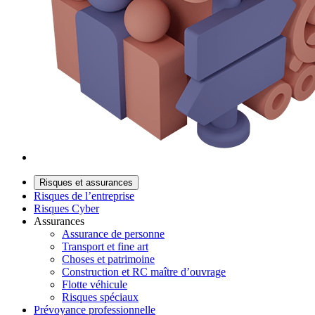
Risques et assurances
Risques de l’entreprise
Risques Cyber
Assurances
Assurance de personne
Transport et fine art
Choses et patrimoine
Construction et RC maître d’ouvrage
Flotte véhicule
Risques spéciaux
Prévoyance professionnelle