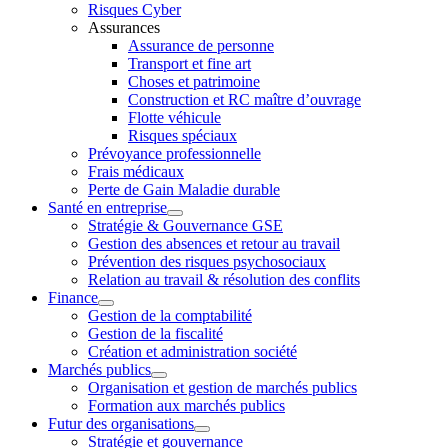
Risques Cyber
Assurances
Assurance de personne
Transport et fine art
Choses et patrimoine
Construction et RC maître d’ouvrage
Flotte véhicule
Risques spéciaux
Prévoyance professionnelle
Frais médicaux
Perte de Gain Maladie durable
Santé en entreprise
Stratégie & Gouvernance GSE
Gestion des absences et retour au travail
Prévention des risques psychosociaux
Relation au travail & résolution des conflits
Finance
Gestion de la comptabilité
Gestion de la fiscalité
Création et administration société
Marchés publics
Organisation et gestion de marchés publics
Formation aux marchés publics
Futur des organisations
Stratégie et gouvernance