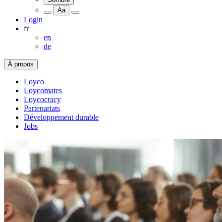
Aa
Login
fr
en
de
À propos
Loyco
Loycomates
Loycocracy
Partenariats
Développement durable
Jobs