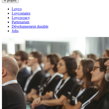
À propos
Loyco
Loycomates
Loycocracy
Partenariats
Développement durable
Jobs