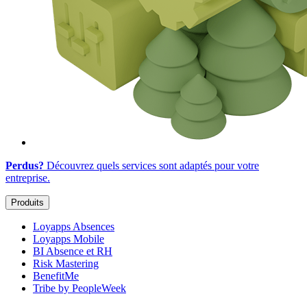
Perdus?
Découvrez quels services sont adaptés
pour votre
entreprise
.
Produits
Loyapps Absences
Loyapps Mobile
BI Absence et RH
Risk Mastering
BenefitMe
Tribe by PeopleWeek