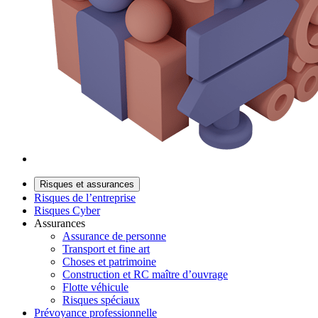
Risques et assurances
Risques de l’entreprise
Risques Cyber
Assurances
Assurance de personne
Transport et fine art
Choses et patrimoine
Construction et RC maître d’ouvrage
Flotte véhicule
Risques spéciaux
Prévoyance professionnelle