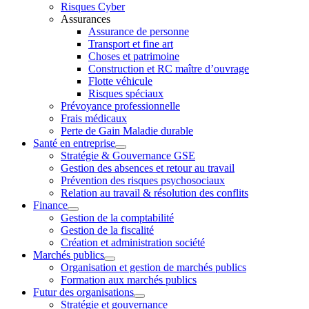
Risques Cyber
Assurances
Assurance de personne
Transport et fine art
Choses et patrimoine
Construction et RC maître d’ouvrage
Flotte véhicule
Risques spéciaux
Prévoyance professionnelle
Frais médicaux
Perte de Gain Maladie durable
Santé en entreprise
Stratégie & Gouvernance GSE
Gestion des absences et retour au travail
Prévention des risques psychosociaux
Relation au travail & résolution des conflits
Finance
Gestion de la comptabilité
Gestion de la fiscalité
Création et administration société
Marchés publics
Organisation et gestion de marchés publics
Formation aux marchés publics
Futur des organisations
Stratégie et gouvernance