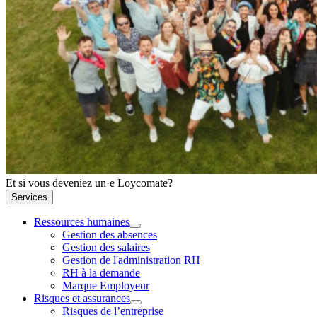
Et si vous deveniez un·e Loycomate?
Services
Ressources humaines
Gestion des absences
Gestion des salaires
Gestion de l'administration RH
RH à la demande
Marque Employeur
Risques et assurances
Risques de l’entreprise