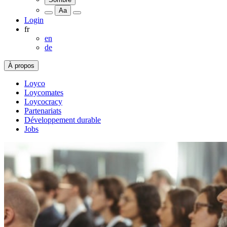
Aa
Login
fr
en
de
À propos
Loyco
Loycomates
Loycocracy
Partenariats
Développement durable
Jobs