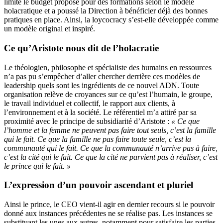
limité le budget proposé pour des formations selon le modèle
holacratique et a poussé la Direction à bénéficier déjà des bonnes
pratiques en place. Ainsi, la loycocracy s’est-elle développée comme
un modèle original et inspiré.
Ce qu’Aristote nous dit de l’holacratie
Le théologien, philosophe et spécialiste des humains en ressources
n’a pas pu s’empêcher d’aller chercher derrière ces modèles de
leadership quels sont les ingrédients de ce nouvel ADN. Toute
organisation relève de croyances sur ce qu’est l’humain, le groupe,
le travail individuel et collectif, le rapport aux clients, à
l’environnement et à la société. Le référentiel m’a attiré par sa
proximité avec le principe de subsidiarité d’Aristote :
« Ce que
l’homme et la femme ne peuvent pas faire tout seuls, c’est la famille
qui le fait. Ce que la famille ne pas faire toute seule, c’est la
communauté qui le fait. Ce que la communauté n’arrive pas à faire,
c’est la cité qui le fait. Ce que la cité ne parvient pas à réaliser, c’est
le prince qui le fait. »
L’expression d’un pouvoir ascendant et pluriel
Ainsi le prince, le CEO vient-il agir en dernier recours si le pouvoir
donné aux instances précédentes ne se réalise pas. Les instances se
substituant les unes aux autres, notamment pour satisfaire les parties