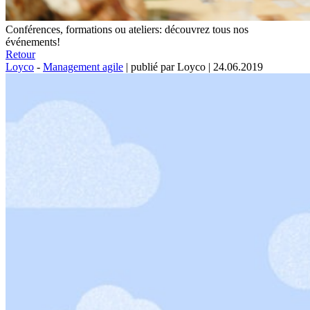
Conférences, formations ou ateliers: découvrez tous nos
événements!
Retour
Loyco
-
Management agile
|
publié par Loyco
|
24.06.2019