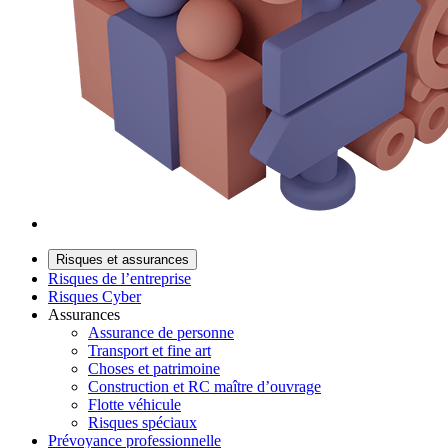
Risques et assurances
Risques de l’entreprise
Risques Cyber
Assurances
Assurance de personne
Transport et fine art
Choses et patrimoine
Construction et RC maître d’ouvrage
Flotte véhicule
Risques spéciaux
Prévoyance professionnelle