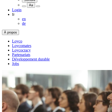
Aa
Login
fr
en
de
À propos
Loyco
Loycomates
Loycocracy
Partenariats
Développement durable
Jobs