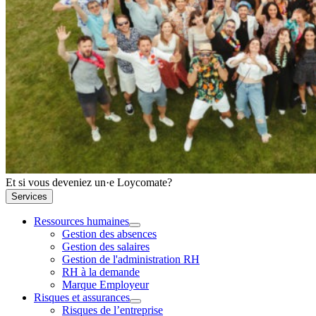
Et si vous deveniez un·e Loycomate?
Services
Ressources humaines
Gestion des absences
Gestion des salaires
Gestion de l'administration RH
RH à la demande
Marque Employeur
Risques et assurances
Risques de l’entreprise