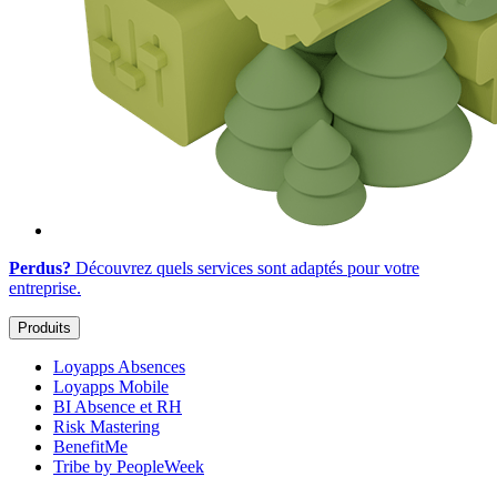
Perdus?
Découvrez quels services sont adaptés
pour votre
entreprise
.
Produits
Loyapps Absences
Loyapps Mobile
BI Absence et RH
Risk Mastering
BenefitMe
Tribe by PeopleWeek