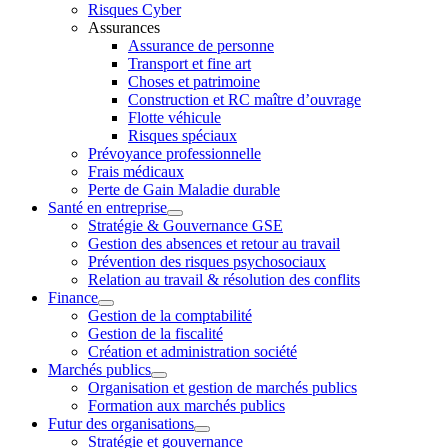
Risques Cyber
Assurances
Assurance de personne
Transport et fine art
Choses et patrimoine
Construction et RC maître d’ouvrage
Flotte véhicule
Risques spéciaux
Prévoyance professionnelle
Frais médicaux
Perte de Gain Maladie durable
Santé en entreprise
Stratégie & Gouvernance GSE
Gestion des absences et retour au travail
Prévention des risques psychosociaux
Relation au travail & résolution des conflits
Finance
Gestion de la comptabilité
Gestion de la fiscalité
Création et administration société
Marchés publics
Organisation et gestion de marchés publics
Formation aux marchés publics
Futur des organisations
Stratégie et gouvernance