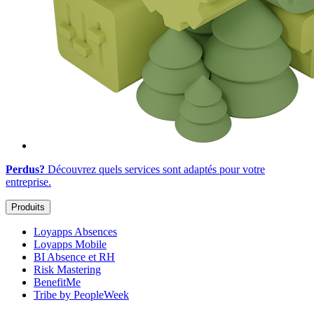
Perdus?
Découvrez quels services sont adaptés
pour votre
entreprise
.
Produits
Loyapps Absences
Loyapps Mobile
BI Absence et RH
Risk Mastering
BenefitMe
Tribe by PeopleWeek