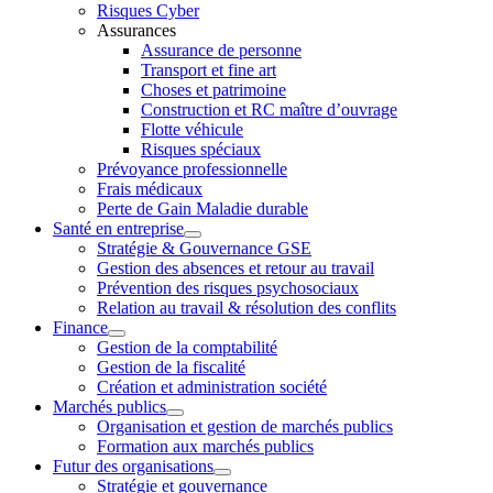
Risques Cyber
Assurances
Assurance de personne
Transport et fine art
Choses et patrimoine
Construction et RC maître d’ouvrage
Flotte véhicule
Risques spéciaux
Prévoyance professionnelle
Frais médicaux
Perte de Gain Maladie durable
Santé en entreprise
Stratégie & Gouvernance GSE
Gestion des absences et retour au travail
Prévention des risques psychosociaux
Relation au travail & résolution des conflits
Finance
Gestion de la comptabilité
Gestion de la fiscalité
Création et administration société
Marchés publics
Organisation et gestion de marchés publics
Formation aux marchés publics
Futur des organisations
Stratégie et gouvernance