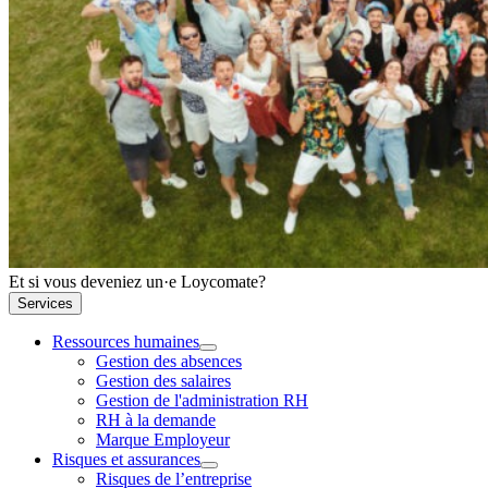
Et si vous deveniez un·e Loycomate?
Services
Ressources humaines
Gestion des absences
Gestion des salaires
Gestion de l'administration RH
RH à la demande
Marque Employeur
Risques et assurances
Risques de l’entreprise