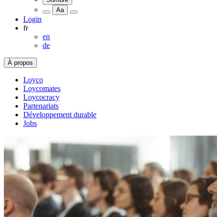
Aa
Login
fr
en
de
À propos
Loyco
Loycomates
Loycocracy
Partenariats
Développement durable
Jobs