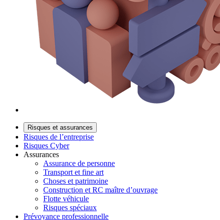
Risques et assurances
Risques de l’entreprise
Risques Cyber
Assurances
Assurance de personne
Transport et fine art
Choses et patrimoine
Construction et RC maître d’ouvrage
Flotte véhicule
Risques spéciaux
Prévoyance professionnelle