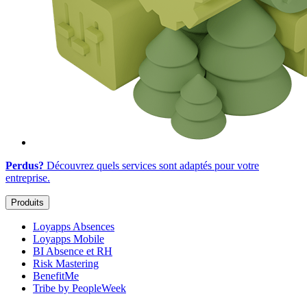
Perdus?
Découvrez quels services sont adaptés
pour votre
entreprise
.
Produits
Loyapps Absences
Loyapps Mobile
BI Absence et RH
Risk Mastering
BenefitMe
Tribe by PeopleWeek