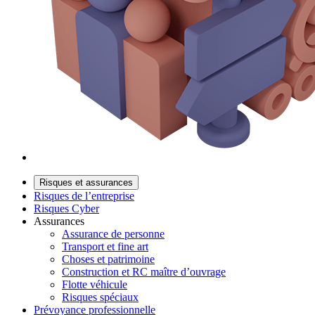
Risques et assurances
Risques de l’entreprise
Risques Cyber
Assurances
Assurance de personne
Transport et fine art
Choses et patrimoine
Construction et RC maître d’ouvrage
Flotte véhicule
Risques spéciaux
Prévoyance professionnelle