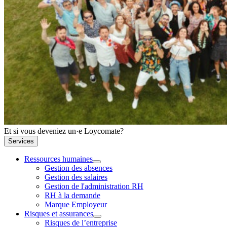
Et si vous deveniez un·e Loycomate?
Services
Ressources humaines
Gestion des absences
Gestion des salaires
Gestion de l'administration RH
RH à la demande
Marque Employeur
Risques et assurances
Risques de l’entreprise