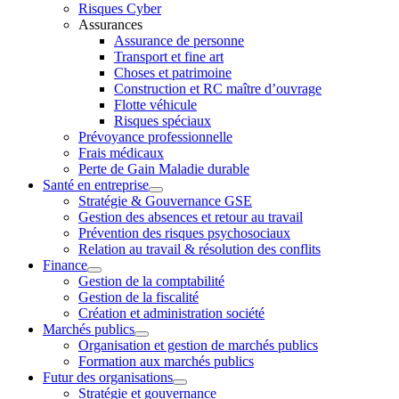
Risques Cyber
Assurances
Assurance de personne
Transport et fine art
Choses et patrimoine
Construction et RC maître d’ouvrage
Flotte véhicule
Risques spéciaux
Prévoyance professionnelle
Frais médicaux
Perte de Gain Maladie durable
Santé en entreprise
Stratégie & Gouvernance GSE
Gestion des absences et retour au travail
Prévention des risques psychosociaux
Relation au travail & résolution des conflits
Finance
Gestion de la comptabilité
Gestion de la fiscalité
Création et administration société
Marchés publics
Organisation et gestion de marchés publics
Formation aux marchés publics
Futur des organisations
Stratégie et gouvernance