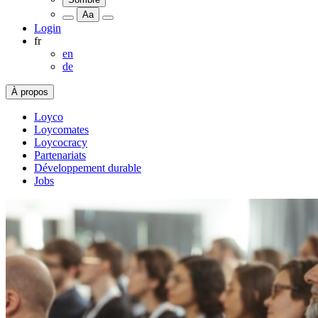
Aa
Login
fr
en
de
À propos
Loyco
Loycomates
Loycocracy
Partenariats
Développement durable
Jobs