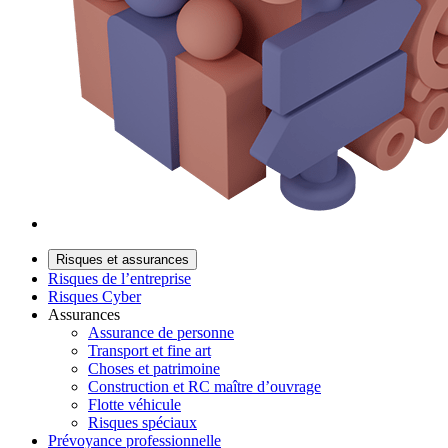
Risques et assurances
Risques de l’entreprise
Risques Cyber
Assurances
Assurance de personne
Transport et fine art
Choses et patrimoine
Construction et RC maître d’ouvrage
Flotte véhicule
Risques spéciaux
Prévoyance professionnelle