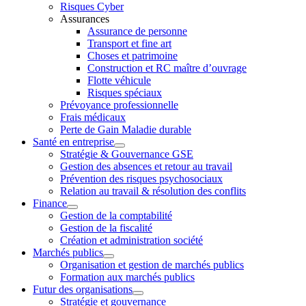
Risques Cyber
Assurances
Assurance de personne
Transport et fine art
Choses et patrimoine
Construction et RC maître d’ouvrage
Flotte véhicule
Risques spéciaux
Prévoyance professionnelle
Frais médicaux
Perte de Gain Maladie durable
Santé en entreprise
Stratégie & Gouvernance GSE
Gestion des absences et retour au travail
Prévention des risques psychosociaux
Relation au travail & résolution des conflits
Finance
Gestion de la comptabilité
Gestion de la fiscalité
Création et administration société
Marchés publics
Organisation et gestion de marchés publics
Formation aux marchés publics
Futur des organisations
Stratégie et gouvernance