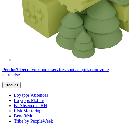
Perdus?
Découvrez quels services sont adaptés
pour votre
entreprise
.
Produits
Loyapps Absences
Loyapps Mobile
BI Absence et RH
Risk Mastering
BenefitMe
Tribe by PeopleWeek