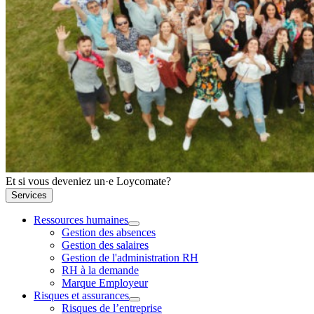
Et si vous deveniez un·e Loycomate?
Services
Ressources humaines
Gestion des absences
Gestion des salaires
Gestion de l'administration RH
RH à la demande
Marque Employeur
Risques et assurances
Risques de l’entreprise