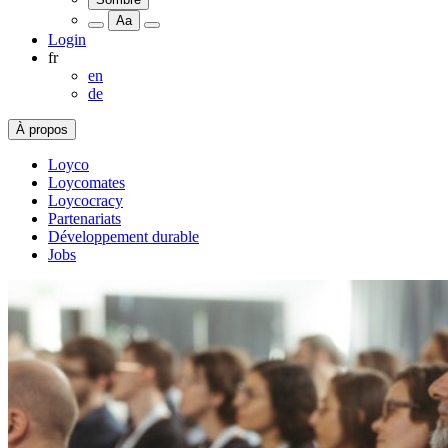
Aa
Login
fr
en
de
À propos
Loyco
Loycomates
Loycocracy
Partenariats
Développement durable
Jobs