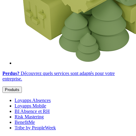
Perdus?
Découvrez quels services sont adaptés
pour votre
entreprise
.
Produits
Loyapps Absences
Loyapps Mobile
BI Absence et RH
Risk Mastering
BenefitMe
Tribe by PeopleWeek