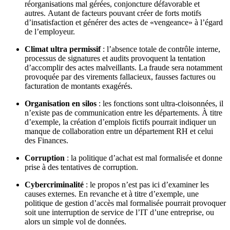
réorganisations mal gérées, conjoncture défavorable et
autre
s.
Autant de facteurs pouvant créer de forts motifs
d’insatisfaction et génér
er
d
es
actes de «vengeance» à l’égard
de l’employeur.
Climat ultra permissif
: l’absence totale de contrôle interne,
processus de signatures et audits provoquent la tentation
d’accomplir des actes malveillants. La fraude sera notamment
provoquée par des virements fallacieux, fausses factures ou
facturation de montants exagérés.
Organisation en silos
: les fonctions sont ultra-cloisonnées, il
n’existe pas de communication entre les départements.
À
titre
d’exemple, la création d’emplois fictifs pourrait indiquer un
manque de collaboration entre un département RH et
celui
des
Finances.
Corruption
: la politique d’achat est mal formalisée et donne
prise à des tentatives de corruption.
Cybercriminalité
: le propos n’est pas ici d’examiner les
causes externes. En revanche et à titre d’exemple, une
politique de gestion d’accès mal formalisée pourrait provoquer
soit u
ne interruption
de service de l’IT d’une entreprise, ou
alors un simple vol de données.