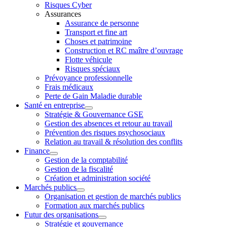
Risques Cyber
Assurances
Assurance de personne
Transport et fine art
Choses et patrimoine
Construction et RC maître d’ouvrage
Flotte véhicule
Risques spéciaux
Prévoyance professionnelle
Frais médicaux
Perte de Gain Maladie durable
Santé en entreprise
Stratégie & Gouvernance GSE
Gestion des absences et retour au travail
Prévention des risques psychosociaux
Relation au travail & résolution des conflits
Finance
Gestion de la comptabilité
Gestion de la fiscalité
Création et administration société
Marchés publics
Organisation et gestion de marchés publics
Formation aux marchés publics
Futur des organisations
Stratégie et gouvernance