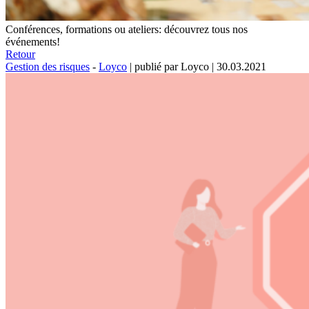
Conférences, formations ou ateliers: découvrez tous nos
événements!
Retour
Gestion des risques
-
Loyco
|
publié par Loyco
|
30.03.2021