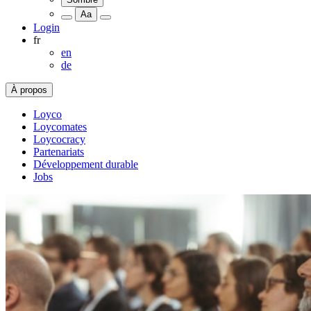
Aa
Login
fr
en
de
À propos
Loyco
Loycomates
Loycocracy
Partenariats
Développement durable
Jobs