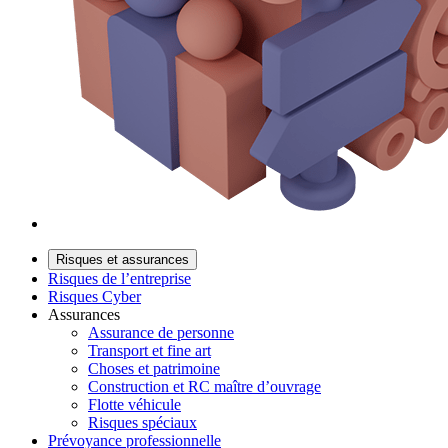
Risques et assurances
Risques de l’entreprise
Risques Cyber
Assurances
Assurance de personne
Transport et fine art
Choses et patrimoine
Construction et RC maître d’ouvrage
Flotte véhicule
Risques spéciaux
Prévoyance professionnelle