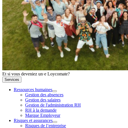
Et si vous deveniez un·e Loycomate?
Services
Ressources humaines
Gestion des absences
Gestion des salaires
Gestion de l'administration RH
RH à la demande
Marque Employeur
Risques et assurances
Risques de l’entreprise