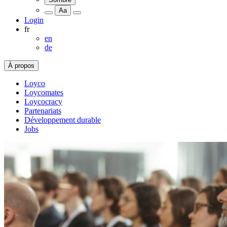
Aa
Login
fr
en
de
À propos
Loyco
Loycomates
Loycocracy
Partenariats
Développement durable
Jobs