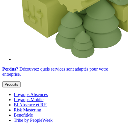
Perdus?
Découvrez quels services sont adaptés
pour votre
entreprise
.
Produits
Loyapps Absences
Loyapps Mobile
BI Absence et RH
Risk Mastering
BenefitMe
Tribe by PeopleWeek