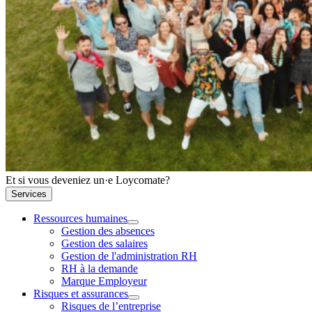
Et si vous deveniez un·e Loycomate?
Services
Ressources humaines
Gestion des absences
Gestion des salaires
Gestion de l'administration RH
RH à la demande
Marque Employeur
Risques et assurances
Risques de l’entreprise