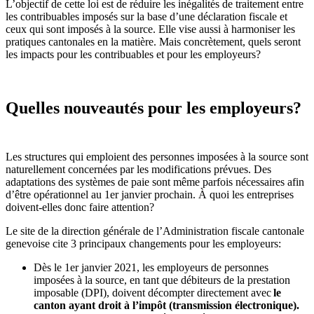
L’objectif
de cette loi
est de réduire les inégalités de traitement entre
les contribuables imposés sur la base d’une déclaration
fiscale
et
ceux qui sont imposés à la source
.
Elle vise aussi
à harmoniser les
pratiques cantonales en la matière.
Mais concrètement, quels seront
les impacts pour les contribuables et pour les employeurs?
Quelles nouveautés pour les employeurs?
Les structures qui emploient des personnes imposées à la source sont
naturellement concernées par les modifications prévues.
Des
adaptations des systèmes de paie s
ont même
parfois nécessaires
afin
d
’
être opérationnel
au 1
er
janvier prochain.
À
quoi les entreprises
doivent-elles donc faire attention?
Le
site de la
direction
générale de l
’
Administration
f
iscale
c
antonale
genevoise
cite 3 principaux changements pour les employeurs
:
Dès le 1er janvier 2021, les employeurs de personnes
imposées à la source
, en tant que
débiteurs de la prestation
imposable
(DPI),
doivent décompter directement avec
le
canton ayant droit à l
’
impôt
(transmission électronique).