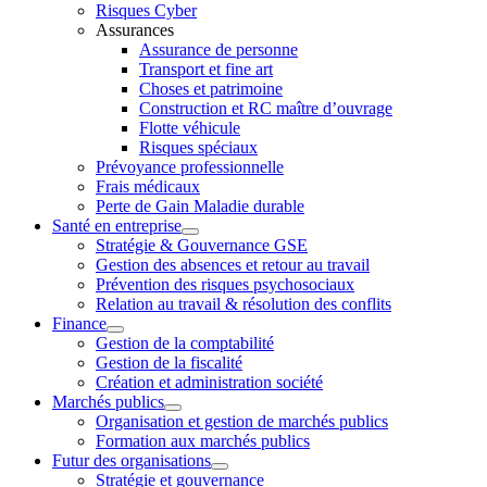
Risques Cyber
Assurances
Assurance de personne
Transport et fine art
Choses et patrimoine
Construction et RC maître d’ouvrage
Flotte véhicule
Risques spéciaux
Prévoyance professionnelle
Frais médicaux
Perte de Gain Maladie durable
Santé en entreprise
Stratégie & Gouvernance GSE
Gestion des absences et retour au travail
Prévention des risques psychosociaux
Relation au travail & résolution des conflits
Finance
Gestion de la comptabilité
Gestion de la fiscalité
Création et administration société
Marchés publics
Organisation et gestion de marchés publics
Formation aux marchés publics
Futur des organisations
Stratégie et gouvernance