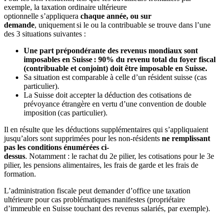
exemple, la
taxation ordinaire ultérieure
optionnelle
s’appliquera
chaque année
,
ou sur
demande
,
uniquement si le
ou la
contribuable se trouve dans l
’
une
des 3 situations suivantes :
Une part prépondérante des revenus mondiaux sont
imposables en Suisse : 90% du revenu total du foyer fiscal
(contribuable et conjoint) doit être imposable en Suisse.
Sa
situation
est
comparable à celle d
’
un résident suisse
(
cas
particulier
).
L
a Suisse doit accepter
la
déduction des cotisations de
prévoyance étrangère
en vertu d
’
une convention de double
imposition
(
cas particulier
)
.
Il en résulte que l
es déductions supplémentaires
qui s’appliquaient
jusqu’alors
sont supprimées
pour les non-résidents
ne remplissant
pas les conditions énumérées ci-
dessus
.
Notamment
:
le
rachat
du
2e pilier,
les
cotisations
pour le
3e
pilier
, les
pensi
o
n
s
alimentaire
s
,
les
frais de garde
et les
frais de
formation
.
L’administration fiscale peut demander d’office une taxation
ultérieure pour cas probléma
tiques manifestes (propriétaire
d’immeuble en Suisse touchant des revenus salariés
,
par exemple).