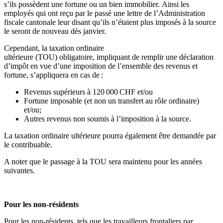
s
’
ils
possèdent
une fortune ou un bien immobilier.
Ainsi
les
employés qui ont reçu par le passé une lettre de l
’
Administration
fiscale cantonal
e
leur disant qu
’
ils n
’
étaient plus imposé
s
à la source
le seront de nouveau dès janvier.
Cependant, l
a
taxation ordinaire
ultérieure
(TOU)
obligatoire
,
impliquant
de remplir une déclaration
d’impôt en vue d’une imposition de l’ensemble des revenus et
fortune,
s’appliquera en cas de :
Revenus
supérieurs à
120 000 CHF
et/ou
Fortune
imposable (et non un transfert au rôle ordinaire)
et/ou
;
Autres revenus non soumis à l’imposition à la source.
La taxation ordinaire ultérieure pourra également être demandée par
le contribuable.
A noter que le passage à l
a TOU sera maintenu pour les anné
e
s
suivantes.
Pour les non-résidents
Pour les
non-résidents
, tels que les travailleurs frontaliers par