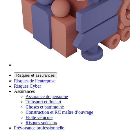
Risques et assurances
Risques de l’entreprise
Risques Cyber
Assurances
Assurance de personne
Transport et fine art
Choses et patrimoine
Construction et RC maître d’ouvrage
Flotte véhicule
Risques spéciaux
Prévoyance professionnelle