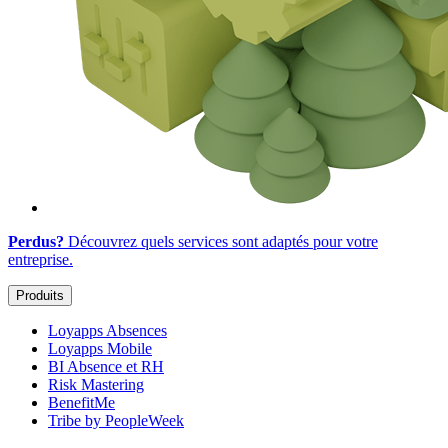
Perdus?
Découvrez quels services sont adaptés
pour votre
entreprise
.
Produits
Loyapps Absences
Loyapps Mobile
BI Absence et RH
Risk Mastering
BenefitMe
Tribe by PeopleWeek