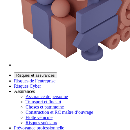
Risques et assurances
Risques de l’entreprise
Risques Cyber
Assurances
Assurance de personne
Transport et fine art
Choses et patrimoine
Construction et RC maître d’ouvrage
Flotte véhicule
Risques spéciaux
Prévoyance professionnelle