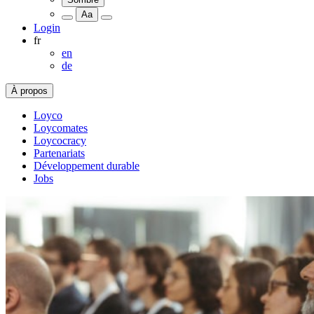
Aa
Login
fr
en
de
À propos
Loyco
Loycomates
Loycocracy
Partenariats
Développement durable
Jobs