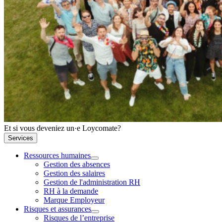
Et si vous deveniez un·e Loycomate?
Services
Ressources humaines
Gestion des absences
Gestion des salaires
Gestion de l'administration RH
RH à la demande
Marque Employeur
Risques et assurances
Risques de l’entreprise