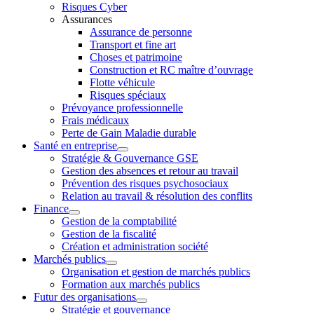
Risques Cyber
Assurances
Assurance de personne
Transport et fine art
Choses et patrimoine
Construction et RC maître d’ouvrage
Flotte véhicule
Risques spéciaux
Prévoyance professionnelle
Frais médicaux
Perte de Gain Maladie durable
Santé en entreprise
Stratégie & Gouvernance GSE
Gestion des absences et retour au travail
Prévention des risques psychosociaux
Relation au travail & résolution des conflits
Finance
Gestion de la comptabilité
Gestion de la fiscalité
Création et administration société
Marchés publics
Organisation et gestion de marchés publics
Formation aux marchés publics
Futur des organisations
Stratégie et gouvernance