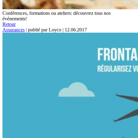
Conférences, formations ou ateliers: découvrez tous nos
événements!
Retour
Assurances
|
publié par Loyco
|
12.06.2017