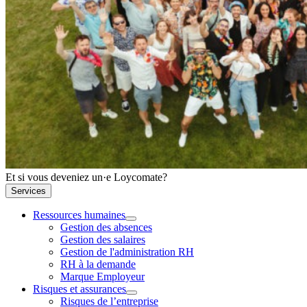
Et si vous deveniez un·e Loycomate?
Services
Ressources humaines
Gestion des absences
Gestion des salaires
Gestion de l'administration RH
RH à la demande
Marque Employeur
Risques et assurances
Risques de l’entreprise