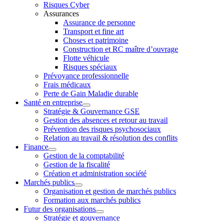
Risques Cyber
Assurances
Assurance de personne
Transport et fine art
Choses et patrimoine
Construction et RC maître d’ouvrage
Flotte véhicule
Risques spéciaux
Prévoyance professionnelle
Frais médicaux
Perte de Gain Maladie durable
Santé en entreprise
Stratégie & Gouvernance GSE
Gestion des absences et retour au travail
Prévention des risques psychosociaux
Relation au travail & résolution des conflits
Finance
Gestion de la comptabilité
Gestion de la fiscalité
Création et administration société
Marchés publics
Organisation et gestion de marchés publics
Formation aux marchés publics
Futur des organisations
Stratégie et gouvernance