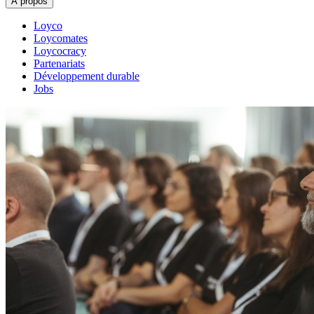
À propos
Loyco
Loycomates
Loycocracy
Partenariats
Développement durable
Jobs