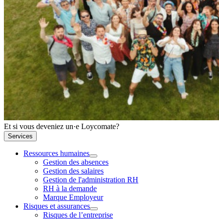
Et si vous deveniez un·e Loycomate?
Services
Ressources humaines
Gestion des absences
Gestion des salaires
Gestion de l'administration RH
RH à la demande
Marque Employeur
Risques et assurances
Risques de l’entreprise