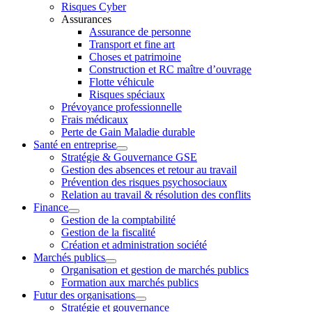
Risques Cyber
Assurances
Assurance de personne
Transport et fine art
Choses et patrimoine
Construction et RC maître d’ouvrage
Flotte véhicule
Risques spéciaux
Prévoyance professionnelle
Frais médicaux
Perte de Gain Maladie durable
Santé en entreprise
Stratégie & Gouvernance GSE
Gestion des absences et retour au travail
Prévention des risques psychosociaux
Relation au travail & résolution des conflits
Finance
Gestion de la comptabilité
Gestion de la fiscalité
Création et administration société
Marchés publics
Organisation et gestion de marchés publics
Formation aux marchés publics
Futur des organisations
Stratégie et gouvernance