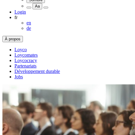
Aa
Login
fr
en
de
À propos
Loyco
Loycomates
Loycocracy
Partenariats
Développement durable
Jobs