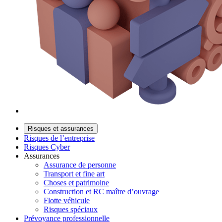
Risques et assurances
Risques de l’entreprise
Risques Cyber
Assurances
Assurance de personne
Transport et fine art
Choses et patrimoine
Construction et RC maître d’ouvrage
Flotte véhicule
Risques spéciaux
Prévoyance professionnelle