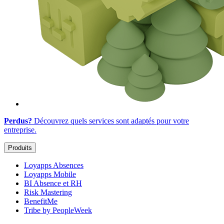
Perdus?
Découvrez quels services sont adaptés
pour votre
entreprise
.
Produits
Loyapps Absences
Loyapps Mobile
BI Absence et RH
Risk Mastering
BenefitMe
Tribe by PeopleWeek