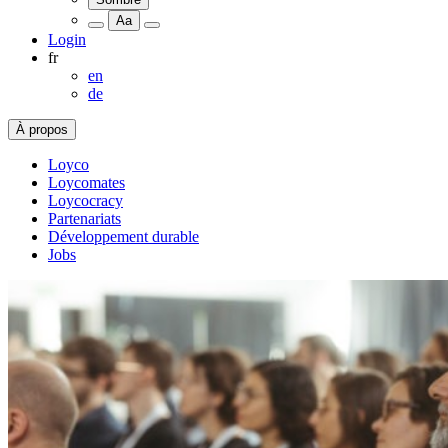
Aa
Login
fr
en
de
À propos
Loyco
Loycomates
Loycocracy
Partenariats
Développement durable
Jobs