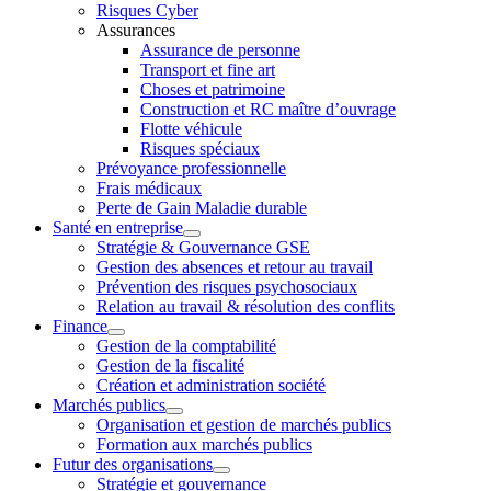
Risques Cyber
Assurances
Assurance de personne
Transport et fine art
Choses et patrimoine
Construction et RC maître d’ouvrage
Flotte véhicule
Risques spéciaux
Prévoyance professionnelle
Frais médicaux
Perte de Gain Maladie durable
Santé en entreprise
Stratégie & Gouvernance GSE
Gestion des absences et retour au travail
Prévention des risques psychosociaux
Relation au travail & résolution des conflits
Finance
Gestion de la comptabilité
Gestion de la fiscalité
Création et administration société
Marchés publics
Organisation et gestion de marchés publics
Formation aux marchés publics
Futur des organisations
Stratégie et gouvernance