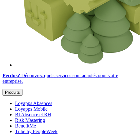
Perdus?
Découvrez quels services sont adaptés
pour votre
entreprise
.
Produits
Loyapps Absences
Loyapps Mobile
BI Absence et RH
Risk Mastering
BenefitMe
Tribe by PeopleWeek