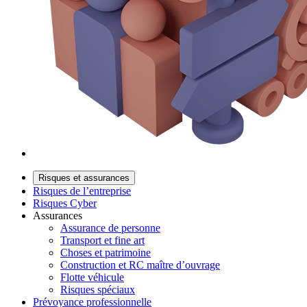
Risques et assurances
Risques de l’entreprise
Risques Cyber
Assurances
Assurance de personne
Transport et fine art
Choses et patrimoine
Construction et RC maître d’ouvrage
Flotte véhicule
Risques spéciaux
Prévoyance professionnelle