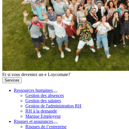
Et si vous deveniez un·e Loycomate?
Services
Ressources humaines
Gestion des absences
Gestion des salaires
Gestion de l'administration RH
RH à la demande
Marque Employeur
Risques et assurances
Risques de l’entreprise