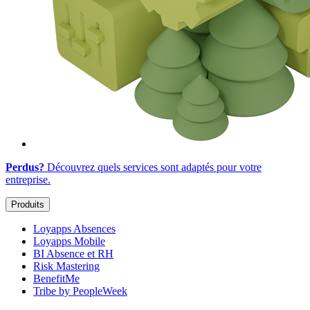
Perdus?
Découvrez quels services sont adaptés
pour votre
entreprise
.
Produits
Loyapps Absences
Loyapps Mobile
BI Absence et RH
Risk Mastering
BenefitMe
Tribe by PeopleWeek