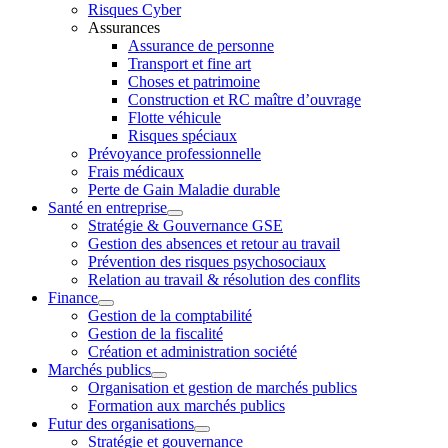
Risques Cyber
Assurances
Assurance de personne
Transport et fine art
Choses et patrimoine
Construction et RC maître d’ouvrage
Flotte véhicule
Risques spéciaux
Prévoyance professionnelle
Frais médicaux
Perte de Gain Maladie durable
Santé en entreprise
Stratégie & Gouvernance GSE
Gestion des absences et retour au travail
Prévention des risques psychosociaux
Relation au travail & résolution des conflits
Finance
Gestion de la comptabilité
Gestion de la fiscalité
Création et administration société
Marchés publics
Organisation et gestion de marchés publics
Formation aux marchés publics
Futur des organisations
Stratégie et gouvernance