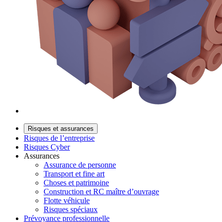
Risques et assurances
Risques de l’entreprise
Risques Cyber
Assurances
Assurance de personne
Transport et fine art
Choses et patrimoine
Construction et RC maître d’ouvrage
Flotte véhicule
Risques spéciaux
Prévoyance professionnelle