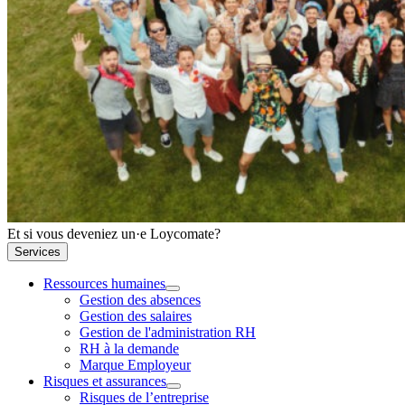
Et si vous deveniez un·e Loycomate?
Services
Ressources humaines
Gestion des absences
Gestion des salaires
Gestion de l'administration RH
RH à la demande
Marque Employeur
Risques et assurances
Risques de l’entreprise