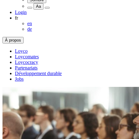
Aa
Login
fr
en
de
À propos
Loyco
Loycomates
Loycocracy
Partenariats
Développement durable
Jobs