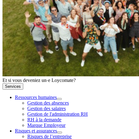
Et si vous deveniez un·e Loycomate?
Services
Ressources humaines
Gestion des absences
Gestion des salaires
Gestion de l'administration RH
RH à la demande
Marque Employeur
Risques et assurances
Risques de l’entreprise