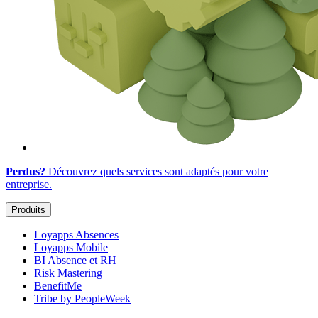
Perdus?
Découvrez quels services sont adaptés
pour votre
entreprise
.
Produits
Loyapps Absences
Loyapps Mobile
BI Absence et RH
Risk Mastering
BenefitMe
Tribe by PeopleWeek