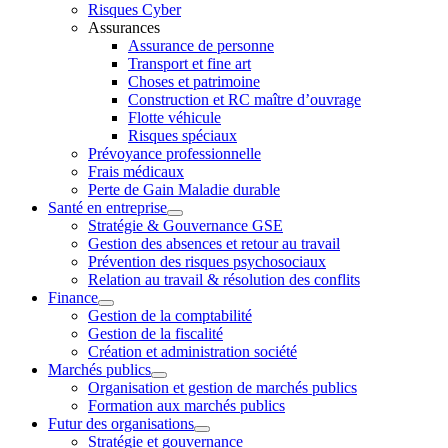
Risques Cyber
Assurances
Assurance de personne
Transport et fine art
Choses et patrimoine
Construction et RC maître d’ouvrage
Flotte véhicule
Risques spéciaux
Prévoyance professionnelle
Frais médicaux
Perte de Gain Maladie durable
Santé en entreprise
Stratégie & Gouvernance GSE
Gestion des absences et retour au travail
Prévention des risques psychosociaux
Relation au travail & résolution des conflits
Finance
Gestion de la comptabilité
Gestion de la fiscalité
Création et administration société
Marchés publics
Organisation et gestion de marchés publics
Formation aux marchés publics
Futur des organisations
Stratégie et gouvernance