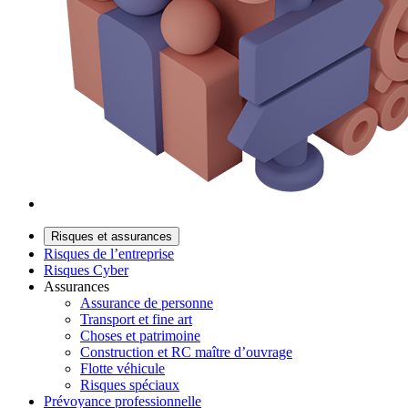
Risques et assurances
Risques de l’entreprise
Risques Cyber
Assurances
Assurance de personne
Transport et fine art
Choses et patrimoine
Construction et RC maître d’ouvrage
Flotte véhicule
Risques spéciaux
Prévoyance professionnelle