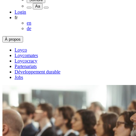
Aa
Login
fr
en
de
À propos
Loyco
Loycomates
Loycocracy
Partenariats
Développement durable
Jobs