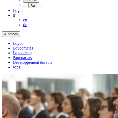
Aa
Login
fr
en
de
À propos
Loyco
Loycomates
Loycocracy
Partenariats
Développement durable
Jobs