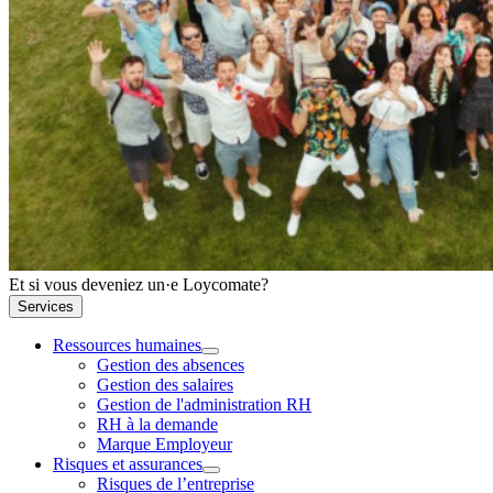
Et si vous deveniez un·e Loycomate?
Services
Ressources humaines
Gestion des absences
Gestion des salaires
Gestion de l'administration RH
RH à la demande
Marque Employeur
Risques et assurances
Risques de l’entreprise