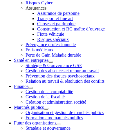
Risques Cyber
Assurances
Assurance de personne
Transport et fine art
Choses et patrimoine
Construction et RC maître d’ouvrage
Flotte véhicule
Risques spéciaux
Prévoyance professionnelle
Frais médicaux
Perte de Gain Maladie durable
Santé en entreprise
Stratégie & Gouvernance GSE
Gestion des absences et retour au travail
Prévention des risques psychosociaux
Relation au travail & résolution des conflits
Finance
Gestion de la comptabilité
Gestion de la fiscalité
Création et administration société
Marchés publics
Organisation et gestion de marchés publics
Formation aux marchés publics
Futur des organisations
Stratégie et gouvernance