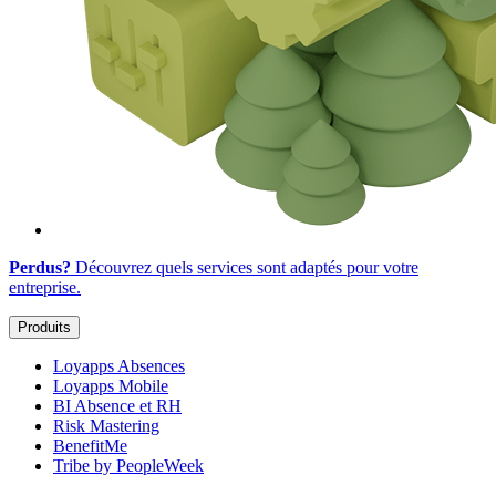
Perdus?
Découvrez quels services sont adaptés
pour votre
entreprise
.
Produits
Loyapps Absences
Loyapps Mobile
BI Absence et RH
Risk Mastering
BenefitMe
Tribe by PeopleWeek