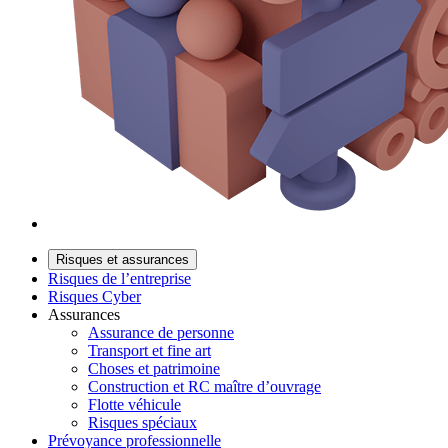
Risques et assurances
Risques de l’entreprise
Risques Cyber
Assurances
Assurance de personne
Transport et fine art
Choses et patrimoine
Construction et RC maître d’ouvrage
Flotte véhicule
Risques spéciaux
Prévoyance professionnelle