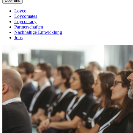
Über uns
Loyco
Loycomates
Loycocracy
Partnerschaften
Nachhaltige Entwicklung
Jobs