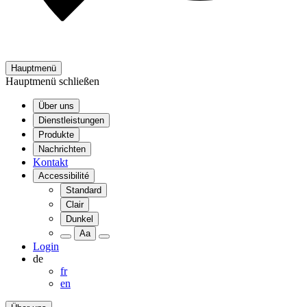
Hauptmenü
Hauptmenü schließen
Über uns
Dienstleistungen
Produkte
Nachrichten
Kontakt
Accessibilité
Standard
Clair
Dunkel
Aa
Login
de
fr
en