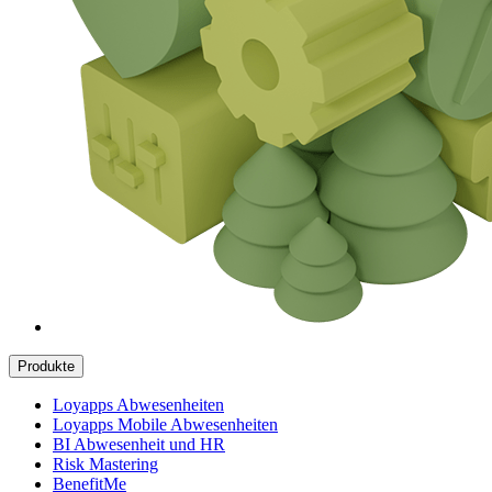
Produkte
Loyapps Abwesenheiten
Loyapps Mobile Abwesenheiten
BI Abwesenheit und HR
Risk Mastering
BenefitMe