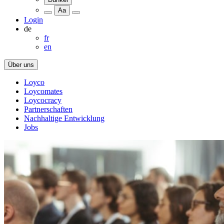
Aa
Login
de
fr
en
Über uns
Loyco
Loycomates
Loycocracy
Partnerschaften
Nachhaltige Entwicklung
Jobs