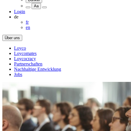
Aa
Login
de
fr
en
Über uns
Loyco
Loycomates
Loycocracy
Partnerschaften
Nachhaltige Entwicklung
Jobs