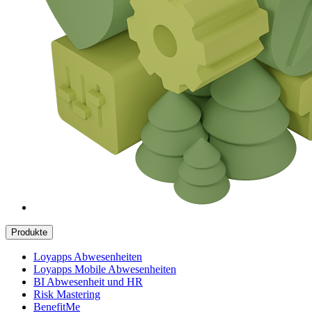
Produkte
Loyapps Abwesenheiten
Loyapps Mobile Abwesenheiten
BI Abwesenheit und HR
Risk Mastering
BenefitMe