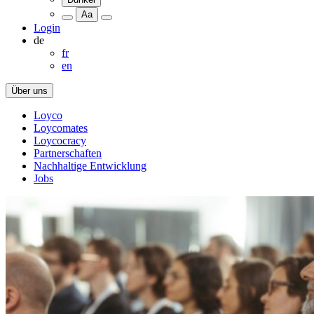
Aa
Login
de
fr
en
Über uns
Loyco
Loycomates
Loycocracy
Partnerschaften
Nachhaltige Entwicklung
Jobs