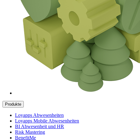
Produkte
Loyapps Abwesenheiten
Loyapps Mobile Abwesenheiten
BI Abwesenheit und HR
Risk Mastering
BenefitMe