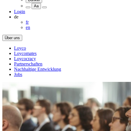
Aa
Login
de
fr
en
Über uns
Loyco
Loycomates
Loycocracy
Partnerschaften
Nachhaltige Entwicklung
Jobs