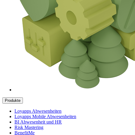
Produkte
Loyapps Abwesenheiten
Loyapps Mobile Abwesenheiten
BI Abwesenheit und HR
Risk Mastering
BenefitMe