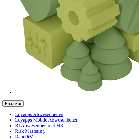
Produkte
Loyapps Abwesenheiten
Loyapps Mobile Abwesenheiten
BI Abwesenheit und HR
Risk Mastering
BenefitMe