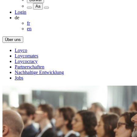
Aa
Login
de
fr
en
Über uns
Loyco
Loycomates
Loycocracy
Partnerschaften
Nachhaltige Entwicklung
Jobs