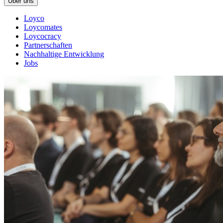
Über uns
Loyco
Loycomates
Loycocracy
Partnerschaften
Nachhaltige Entwicklung
Jobs