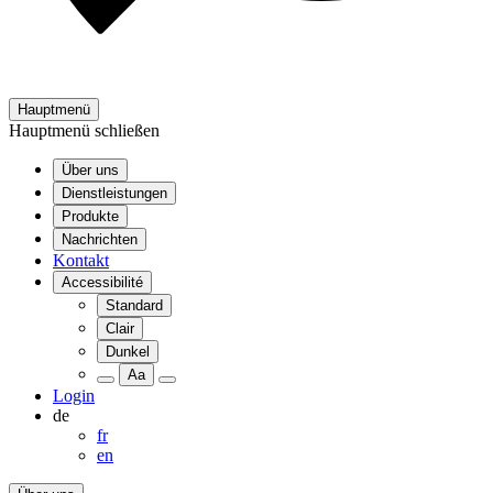
Hauptmenü
Hauptmenü schließen
Über uns
Dienstleistungen
Produkte
Nachrichten
Kontakt
Accessibilité
Standard
Clair
Dunkel
Aa
Login
de
fr
en