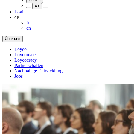
Aa
Login
de
fr
en
Über uns
Loyco
Loycomates
Loycocracy
Partnerschaften
Nachhaltige Entwicklung
Jobs