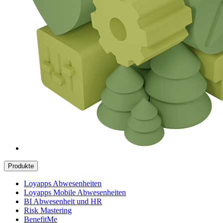
Produkte
Loyapps Abwesenheiten
Loyapps Mobile Abwesenheiten
BI Abwesenheit und HR
Risk Mastering
BenefitMe