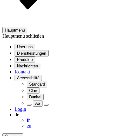
Hauptmenü
Hauptmenü schließen
Über uns
Dienstleistungen
Produkte
Nachrichten
Kontakt
Accessibilité
Standard
Clair
Dunkel
Aa
Login
de
fr
en