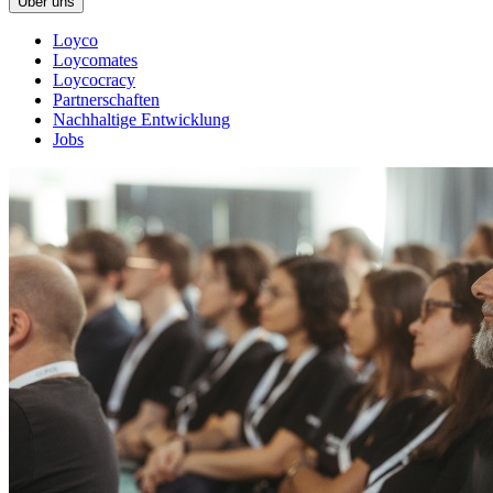
Über uns
Loyco
Loycomates
Loycocracy
Partnerschaften
Nachhaltige Entwicklung
Jobs