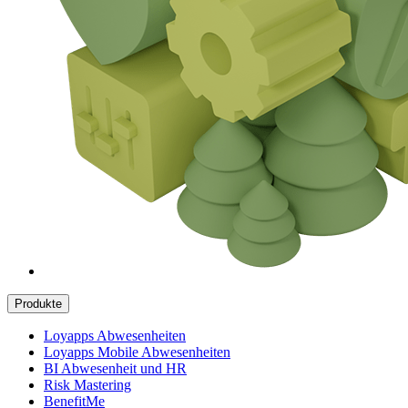
Produkte
Loyapps Abwesenheiten
Loyapps Mobile Abwesenheiten
BI Abwesenheit und HR
Risk Mastering
BenefitMe