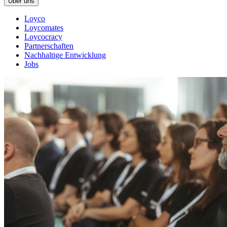
Über uns
Loyco
Loycomates
Loycocracy
Partnerschaften
Nachhaltige Entwicklung
Jobs