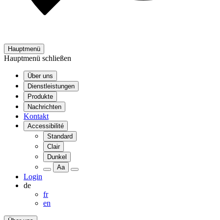
Hauptmenü
Hauptmenü schließen
Über uns
Dienstleistungen
Produkte
Nachrichten
Kontakt
Accessibilité
Standard
Clair
Dunkel
Aa
Login
de
fr
en