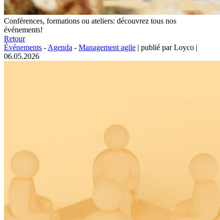
Conférences, formations ou ateliers: découvrez tous nos
événements!
Retour
Événements
-
Agenda
-
Management agile
|
publié par Loyco
|
06.05.2026