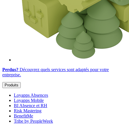
Perdus?
Découvrez quels services sont adaptés
pour votre
entreprise
.
Produits
Loyapps Absences
Loyapps Mobile
BI Absence et RH
Risk Mastering
BenefitMe
Tribe by PeopleWeek