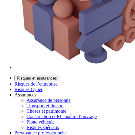
Risques et assurances
Risques de l’entreprise
Risques Cyber
Assurances
Assurance de personne
Transport et fine art
Choses et patrimoine
Construction et RC maître d’ouvrage
Flotte véhicule
Risques spéciaux
Prévoyance professionnelle