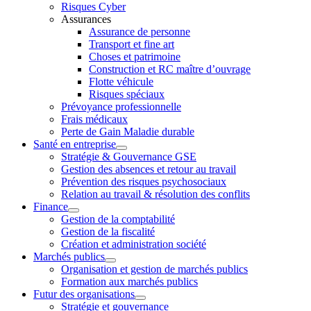
Risques Cyber
Assurances
Assurance de personne
Transport et fine art
Choses et patrimoine
Construction et RC maître d’ouvrage
Flotte véhicule
Risques spéciaux
Prévoyance professionnelle
Frais médicaux
Perte de Gain Maladie durable
Santé en entreprise
Stratégie & Gouvernance GSE
Gestion des absences et retour au travail
Prévention des risques psychosociaux
Relation au travail & résolution des conflits
Finance
Gestion de la comptabilité
Gestion de la fiscalité
Création et administration société
Marchés publics
Organisation et gestion de marchés publics
Formation aux marchés publics
Futur des organisations
Stratégie et gouvernance