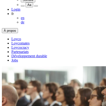
Aa
Login
fr
en
de
À propos
Loyco
Loycomates
Loycocracy
Partenariats
Développement durable
Jobs