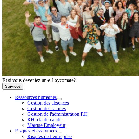
Et si vous deveniez un·e Loycomate?
Services
Ressources humaines
Gestion des absences
Gestion des salaires
Gestion de l'administration RH
RH à la demande
Marque Employeur
Risques et assurances
Risques de l’entreprise