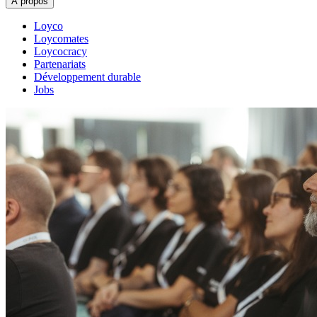
À propos
Loyco
Loycomates
Loycocracy
Partenariats
Développement durable
Jobs