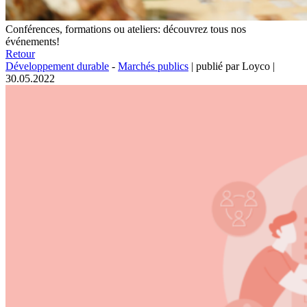
Conférences, formations ou ateliers: découvrez tous nos
événements!
Retour
Développement durable
-
Marchés publics
|
publié par Loyco
|
30.05.2022