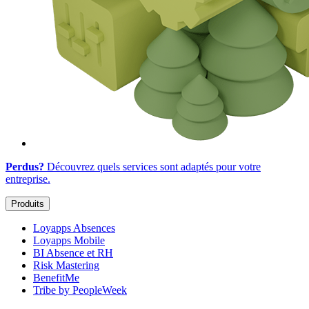
Perdus?
Découvrez quels services sont adaptés
pour votre
entreprise
.
Produits
Loyapps Absences
Loyapps Mobile
BI Absence et RH
Risk Mastering
BenefitMe
Tribe by PeopleWeek