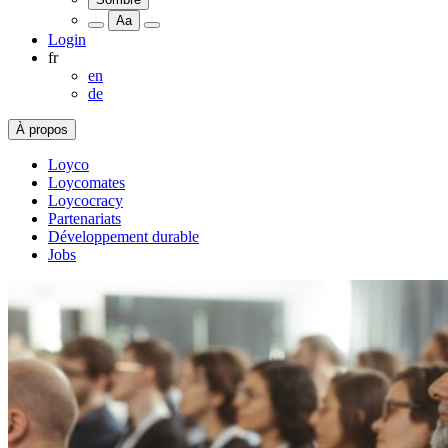
Aa
Login
fr
en
de
À propos
Loyco
Loycomates
Loycocracy
Partenariats
Développement durable
Jobs