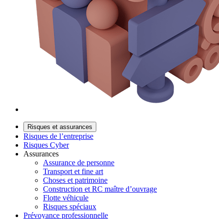
Risques et assurances
Risques de l’entreprise
Risques Cyber
Assurances
Assurance de personne
Transport et fine art
Choses et patrimoine
Construction et RC maître d’ouvrage
Flotte véhicule
Risques spéciaux
Prévoyance professionnelle