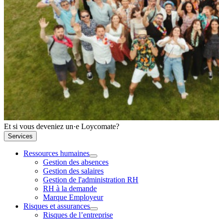
Et si vous deveniez un·e Loycomate?
Services
Ressources humaines
Gestion des absences
Gestion des salaires
Gestion de l'administration RH
RH à la demande
Marque Employeur
Risques et assurances
Risques de l’entreprise