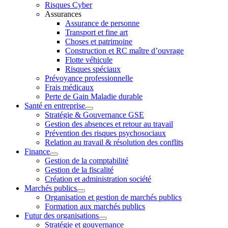
Risques Cyber
Assurances
Assurance de personne
Transport et fine art
Choses et patrimoine
Construction et RC maître d’ouvrage
Flotte véhicule
Risques spéciaux
Prévoyance professionnelle
Frais médicaux
Perte de Gain Maladie durable
Santé en entreprise
Stratégie & Gouvernance GSE
Gestion des absences et retour au travail
Prévention des risques psychosociaux
Relation au travail & résolution des conflits
Finance
Gestion de la comptabilité
Gestion de la fiscalité
Création et administration société
Marchés publics
Organisation et gestion de marchés publics
Formation aux marchés publics
Futur des organisations
Stratégie et gouvernance