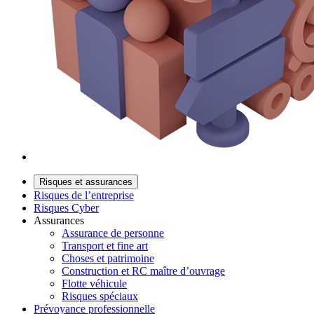
Risques et assurances
Risques de l’entreprise
Risques Cyber
Assurances
Assurance de personne
Transport et fine art
Choses et patrimoine
Construction et RC maître d’ouvrage
Flotte véhicule
Risques spéciaux
Prévoyance professionnelle