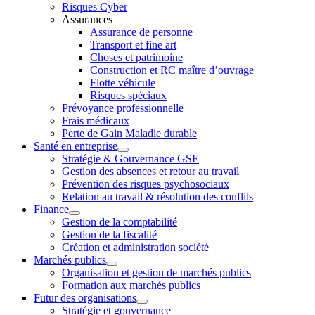
Risques Cyber
Assurances
Assurance de personne
Transport et fine art
Choses et patrimoine
Construction et RC maître d’ouvrage
Flotte véhicule
Risques spéciaux
Prévoyance professionnelle
Frais médicaux
Perte de Gain Maladie durable
Santé en entreprise
Stratégie & Gouvernance GSE
Gestion des absences et retour au travail
Prévention des risques psychosociaux
Relation au travail & résolution des conflits
Finance
Gestion de la comptabilité
Gestion de la fiscalité
Création et administration société
Marchés publics
Organisation et gestion de marchés publics
Formation aux marchés publics
Futur des organisations
Stratégie et gouvernance