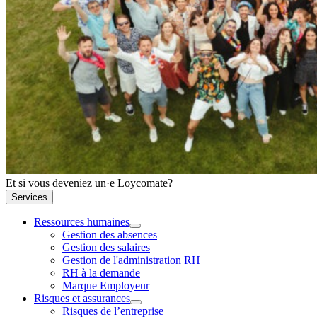
Et si vous deveniez un·e Loycomate?
Services
Ressources humaines
Gestion des absences
Gestion des salaires
Gestion de l'administration RH
RH à la demande
Marque Employeur
Risques et assurances
Risques de l’entreprise