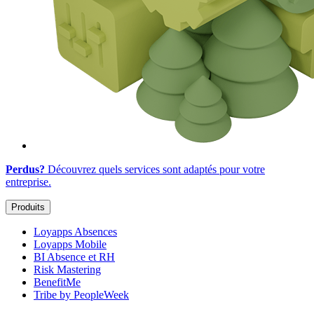
Perdus?
Découvrez quels services sont adaptés
pour votre
entreprise
.
Produits
Loyapps Absences
Loyapps Mobile
BI Absence et RH
Risk Mastering
BenefitMe
Tribe by PeopleWeek