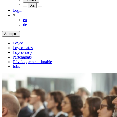
Aa
Login
fr
en
de
À propos
Loyco
Loycomates
Loycocracy
Partenariats
Développement durable
Jobs