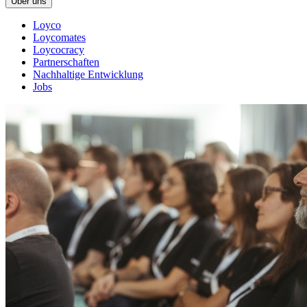
Über uns
Loyco
Loycomates
Loycocracy
Partnerschaften
Nachhaltige Entwicklung
Jobs