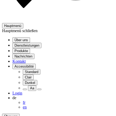
Hauptmenü
Hauptmenü schließen
Über uns
Dienstleistungen
Produkte
Nachrichten
Kontakt
Accessibilité
Standard
Clair
Dunkel
Aa
Login
de
fr
en