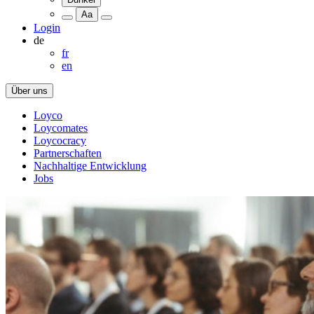
Aa
Login
de
fr
en
Über uns
Loyco
Loycomates
Loycocracy
Partnerschaften
Nachhaltige Entwicklung
Jobs