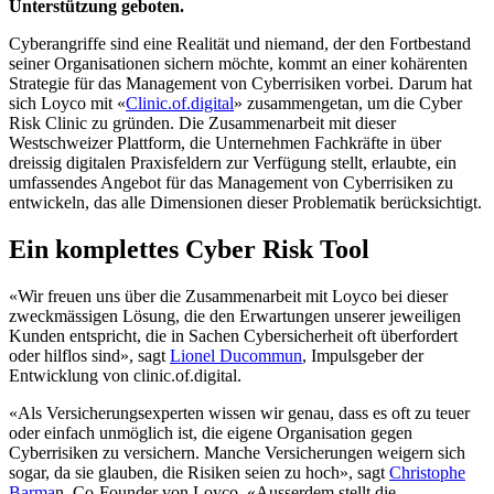
Unterstützung geboten.
Cyberangriffe sind eine Realität und niemand, der den Fortbestand
seiner Organisationen sichern möchte, kommt an einer kohärenten
Strategie für das Management von Cyberrisiken vorbei. Darum hat
sich Loyco mit «
Clinic.of.digital
» zusammengetan, um die Cyber
Risk Clinic zu gründen. Die Zusammenarbeit mit dieser
Westschweizer Plattform, die Unternehmen Fachkräfte in über
dreissig digitalen Praxisfeldern zur Verfügung stellt, erlaubte, ein
umfassendes Angebot für das Management von Cyberrisiken zu
entwickeln, das alle Dimensionen dieser Problematik berücksichtigt.
Ein komplettes Cyber Risk Tool
«Wir freuen uns über die Zusammenarbeit mit Loyco bei dieser
zweckmässigen Lösung, die den Erwartungen unserer jeweiligen
Kunden entspricht, die in Sachen Cybersicherheit oft überfordert
oder hilflos sind», sagt
Lionel Ducommun
, Impulsgeber der
Entwicklung von clinic.of.digital.
«Als Versicherungsexperten wissen wir genau, dass es oft zu teuer
oder einfach unmöglich ist, die eigene Organisation gegen
Cyberrisiken zu versichern. Manche Versicherungen weigern sich
sogar, da sie glauben, die Risiken seien zu hoch», sagt
Christophe
Barma
n, Co-Founder von Loyco. «Ausserdem stellt die