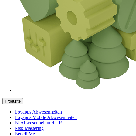
Produkte
Loyapps Abwesenheiten
Loyapps Mobile Abwesenheiten
BI Abwesenheit und HR
Risk Mastering
BenefitMe