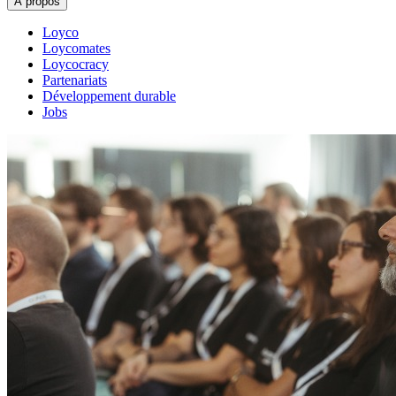
À propos
Loyco
Loycomates
Loycocracy
Partenariats
Développement durable
Jobs