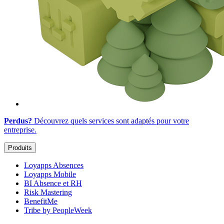
Perdus?
Découvrez quels services sont adaptés
pour votre
entreprise
.
Produits
Loyapps Absences
Loyapps Mobile
BI Absence et RH
Risk Mastering
BenefitMe
Tribe by PeopleWeek