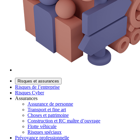
Risques et assurances
Risques de l’entreprise
Risques Cyber
Assurances
Assurance de personne
Transport et fine art
Choses et patrimoine
Construction et RC maître d’ouvrage
Flotte véhicule
Risques spéciaux
Prévoyance professionnelle