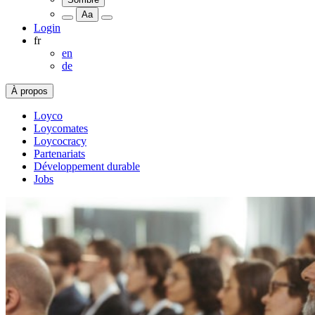
Aa
Login
fr
en
de
À propos
Loyco
Loycomates
Loycocracy
Partenariats
Développement durable
Jobs