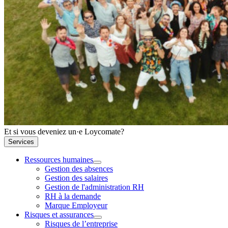
Et si vous deveniez un·e Loycomate?
Services
Ressources humaines
Gestion des absences
Gestion des salaires
Gestion de l'administration RH
RH à la demande
Marque Employeur
Risques et assurances
Risques de l’entreprise