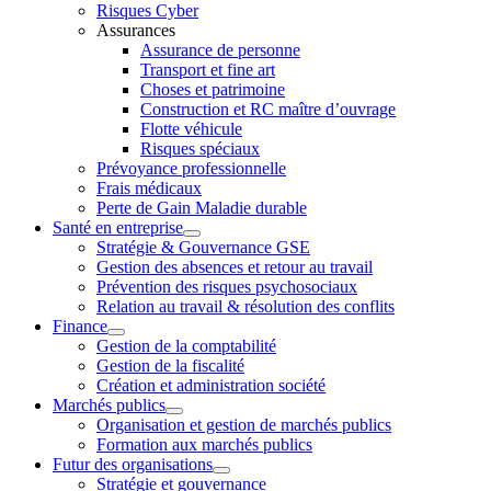
Risques Cyber
Assurances
Assurance de personne
Transport et fine art
Choses et patrimoine
Construction et RC maître d’ouvrage
Flotte véhicule
Risques spéciaux
Prévoyance professionnelle
Frais médicaux
Perte de Gain Maladie durable
Santé en entreprise
Stratégie & Gouvernance GSE
Gestion des absences et retour au travail
Prévention des risques psychosociaux
Relation au travail & résolution des conflits
Finance
Gestion de la comptabilité
Gestion de la fiscalité
Création et administration société
Marchés publics
Organisation et gestion de marchés publics
Formation aux marchés publics
Futur des organisations
Stratégie et gouvernance