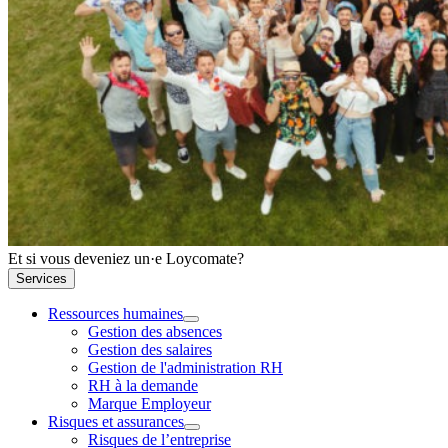
Et si vous deveniez un·e Loycomate?
Services
Ressources humaines
Gestion des absences
Gestion des salaires
Gestion de l'administration RH
RH à la demande
Marque Employeur
Risques et assurances
Risques de l’entreprise