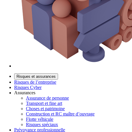
Risques et assurances
Risques de l’entreprise
Risques Cyber
Assurances
Assurance de personne
Transport et fine art
Choses et patrimoine
Construction et RC maître d’ouvrage
Flotte véhicule
Risques spéciaux
Prévoyance professionnelle