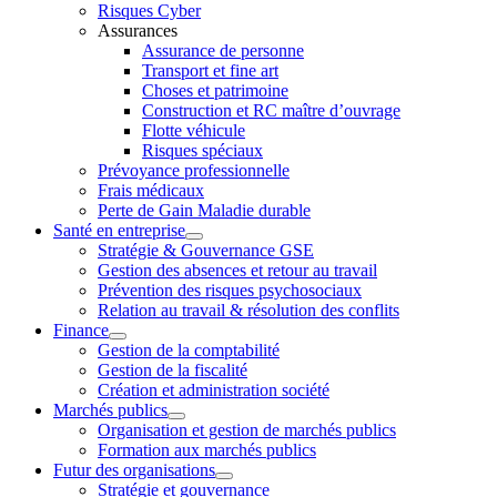
Risques Cyber
Assurances
Assurance de personne
Transport et fine art
Choses et patrimoine
Construction et RC maître d’ouvrage
Flotte véhicule
Risques spéciaux
Prévoyance professionnelle
Frais médicaux
Perte de Gain Maladie durable
Santé en entreprise
Stratégie & Gouvernance GSE
Gestion des absences et retour au travail
Prévention des risques psychosociaux
Relation au travail & résolution des conflits
Finance
Gestion de la comptabilité
Gestion de la fiscalité
Création et administration société
Marchés publics
Organisation et gestion de marchés publics
Formation aux marchés publics
Futur des organisations
Stratégie et gouvernance