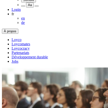
Aa
Login
fr
en
de
À propos
Loyco
Loycomates
Loycocracy
Partenariats
Développement durable
Jobs