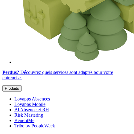
Perdus?
Découvrez quels services sont adaptés
pour votre
entreprise
.
Produits
Loyapps Absences
Loyapps Mobile
BI Absence et RH
Risk Mastering
BenefitMe
Tribe by PeopleWeek