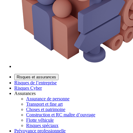
Risques et assurances
Risques de l’entreprise
Risques Cyber
Assurances
Assurance de personne
Transport et fine art
Choses et patrimoine
Construction et RC maître d’ouvrage
Flotte véhicule
Risques spéciaux
Prévoyance professionnelle