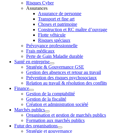
Risques Cyber
Assurances
Assurance de personne
Transport et fine art
Choses et patrimoine
Construction et RC maître d’ouvrage
Flotte véhicule
Risques spéciaux
Prévoyance professionnelle
Frais médicaux
Perte de Gain Maladie durable
Santé en entreprise
Stratégie & Gouvernance GSE
Gestion des absences et retour au travail
Prévention des risques psychosociaux
Relation au travail & résolution des conflits
Finance
Gestion de la comptabilité
Gestion de la fiscalité
Création et administration société
Marchés publics
Organisation et gestion de marchés publics
Formation aux marchés publics
Futur des organisations
Stratégie et gouvernance