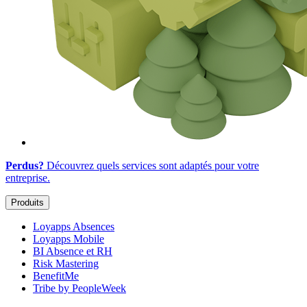
Perdus?
Découvrez quels services sont adaptés
pour votre
entreprise
.
Produits
Loyapps Absences
Loyapps Mobile
BI Absence et RH
Risk Mastering
BenefitMe
Tribe by PeopleWeek