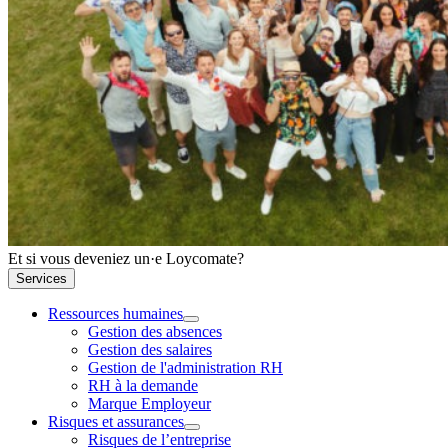
Et si vous deveniez un·e Loycomate?
Services
Ressources humaines
Gestion des absences
Gestion des salaires
Gestion de l'administration RH
RH à la demande
Marque Employeur
Risques et assurances
Risques de l’entreprise