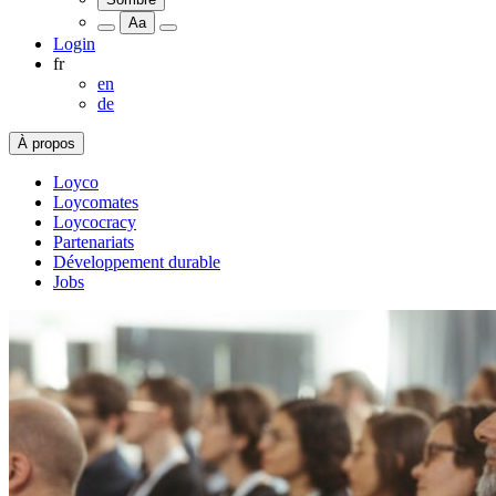
Aa
Login
fr
en
de
À propos
Loyco
Loycomates
Loycocracy
Partenariats
Développement durable
Jobs