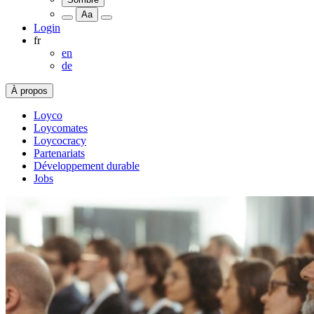
Aa
Login
fr
en
de
À propos
Loyco
Loycomates
Loycocracy
Partenariats
Développement durable
Jobs