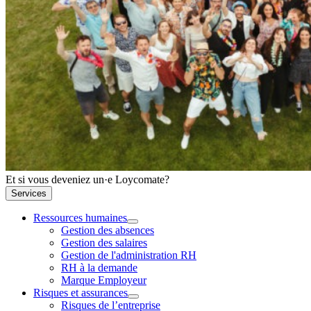
Et si vous deveniez un·e Loycomate?
Services
Ressources humaines
Gestion des absences
Gestion des salaires
Gestion de l'administration RH
RH à la demande
Marque Employeur
Risques et assurances
Risques de l’entreprise