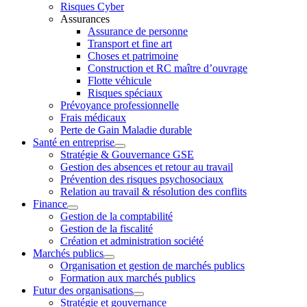
Risques Cyber
Assurances
Assurance de personne
Transport et fine art
Choses et patrimoine
Construction et RC maître d’ouvrage
Flotte véhicule
Risques spéciaux
Prévoyance professionnelle
Frais médicaux
Perte de Gain Maladie durable
Santé en entreprise
Stratégie & Gouvernance GSE
Gestion des absences et retour au travail
Prévention des risques psychosociaux
Relation au travail & résolution des conflits
Finance
Gestion de la comptabilité
Gestion de la fiscalité
Création et administration société
Marchés publics
Organisation et gestion de marchés publics
Formation aux marchés publics
Futur des organisations
Stratégie et gouvernance