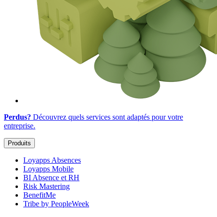
Perdus?
Découvrez quels services sont adaptés
pour votre
entreprise
.
Produits
Loyapps Absences
Loyapps Mobile
BI Absence et RH
Risk Mastering
BenefitMe
Tribe by PeopleWeek