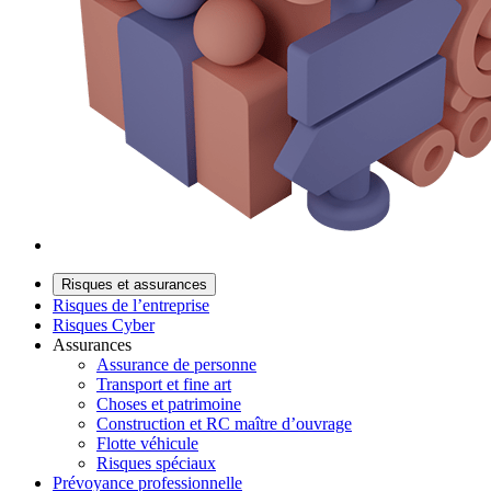
Risques et assurances
Risques de l’entreprise
Risques Cyber
Assurances
Assurance de personne
Transport et fine art
Choses et patrimoine
Construction et RC maître d’ouvrage
Flotte véhicule
Risques spéciaux
Prévoyance professionnelle