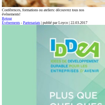
Conférences, formations ou ateliers: découvrez tous nos
événements!
Retour
Événements
-
Partenariats
|
publié par Loyco
|
22.03.2017