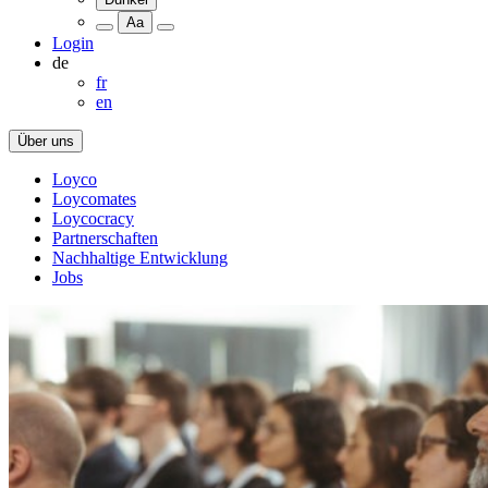
Aa
Login
de
fr
en
Über uns
Loyco
Loycomates
Loycocracy
Partnerschaften
Nachhaltige Entwicklung
Jobs