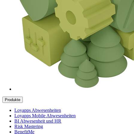
Produkte
Loyapps Abwesenheiten
Loyapps Mobile Abwesenheiten
BI Abwesenheit und HR
Risk Mastering
BenefitMe