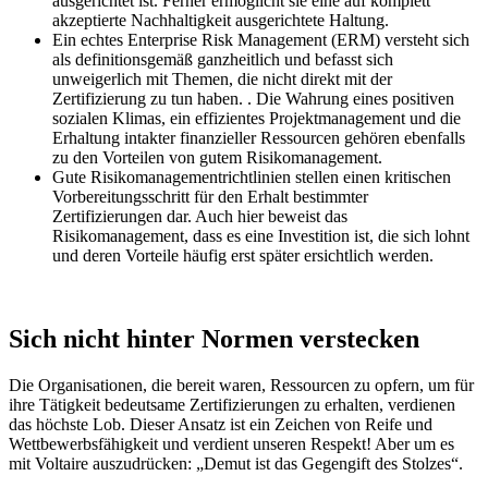
ausgerichtet ist. Ferner ermöglicht sie eine auf komplett
akzeptierte Nachhaltigkeit ausgerichtete Haltung.
Ein echtes Enterprise Risk Management (ERM) versteht sich
als definitionsgemäß ganzheitlich und befasst sich
unweigerlich mit Themen, die nicht direkt mit der
Zertifizierung zu tun haben. . Die Wahrung eines positiven
sozialen Klimas, ein effizientes Projektmanagement und die
Erhaltung intakter finanzieller Ressourcen gehören ebenfalls
zu den Vorteilen von gutem Risikomanagement.
Gute Risikomanagementrichtlinien stellen einen kritischen
Vorbereitungsschritt für den Erhalt bestimmter
Zertifizierungen dar. Auch hier beweist das
Risikomanagement, dass es eine Investition ist, die sich lohnt
und deren Vorteile häufig erst später ersichtlich werden.
Sich nicht hinter Normen verstecken
Die Organisationen, die bereit waren, Ressourcen zu opfern, um für
ihre Tätigkeit bedeutsame Zertifizierungen zu erhalten, verdienen
das höchste Lob. Dieser Ansatz ist ein Zeichen von Reife und
Wettbewerbsfähigkeit und verdient unseren Respekt! Aber um es
mit Voltaire auszudrücken: „Demut ist das Gegengift des Stolzes“.