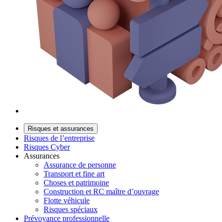
Risques et assurances
Risques de l’entreprise
Risques Cyber
Assurances
Assurance de personne
Transport et fine art
Choses et patrimoine
Construction et RC maître d’ouvrage
Flotte véhicule
Risques spéciaux
Prévoyance professionnelle