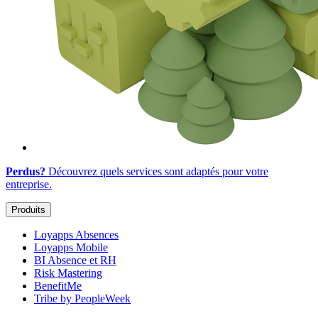
Perdus?
Découvrez quels services sont adaptés
pour votre
entreprise
.
Produits
Loyapps Absences
Loyapps Mobile
BI Absence et RH
Risk Mastering
BenefitMe
Tribe by PeopleWeek