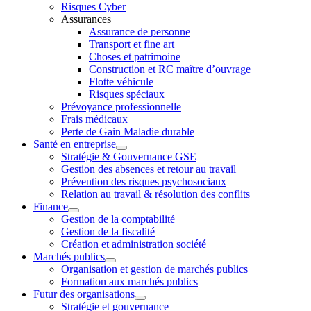
Risques Cyber
Assurances
Assurance de personne
Transport et fine art
Choses et patrimoine
Construction et RC maître d’ouvrage
Flotte véhicule
Risques spéciaux
Prévoyance professionnelle
Frais médicaux
Perte de Gain Maladie durable
Santé en entreprise
Stratégie & Gouvernance GSE
Gestion des absences et retour au travail
Prévention des risques psychosociaux
Relation au travail & résolution des conflits
Finance
Gestion de la comptabilité
Gestion de la fiscalité
Création et administration société
Marchés publics
Organisation et gestion de marchés publics
Formation aux marchés publics
Futur des organisations
Stratégie et gouvernance