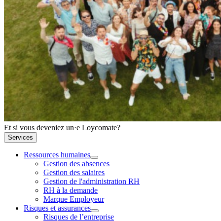
Et si vous deveniez un·e Loycomate?
Services
Ressources humaines
Gestion des absences
Gestion des salaires
Gestion de l'administration RH
RH à la demande
Marque Employeur
Risques et assurances
Risques de l’entreprise