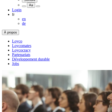
Aa
Login
fr
en
de
À propos
Loyco
Loycomates
Loycocracy
Partenariats
Développement durable
Jobs