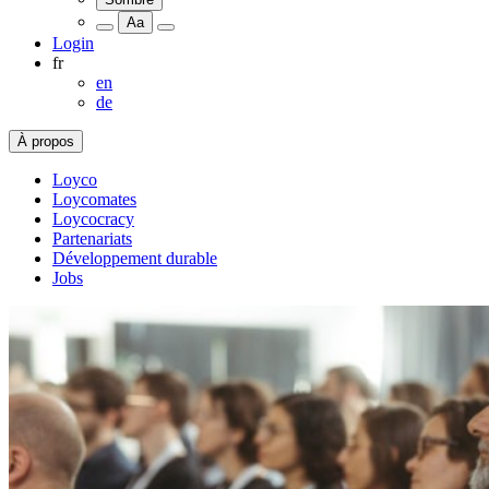
Aa
Login
fr
en
de
À propos
Loyco
Loycomates
Loycocracy
Partenariats
Développement durable
Jobs