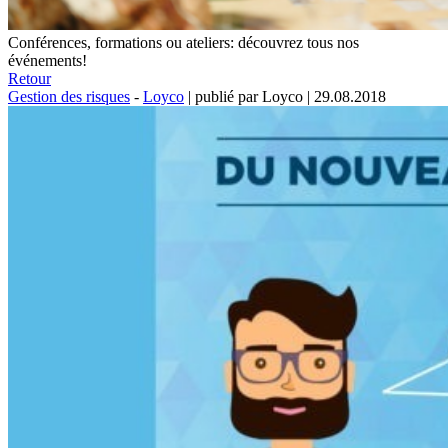
Conférences, formations ou ateliers: découvrez tous nos
événements!
Retour
Gestion des risques
-
Loyco
|
publié par Loyco
|
29.08.2018