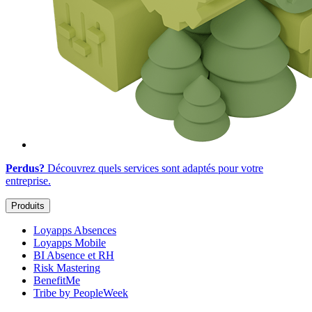
Perdus?
Découvrez quels services sont adaptés
pour votre
entreprise
.
Produits
Loyapps Absences
Loyapps Mobile
BI Absence et RH
Risk Mastering
BenefitMe
Tribe by PeopleWeek