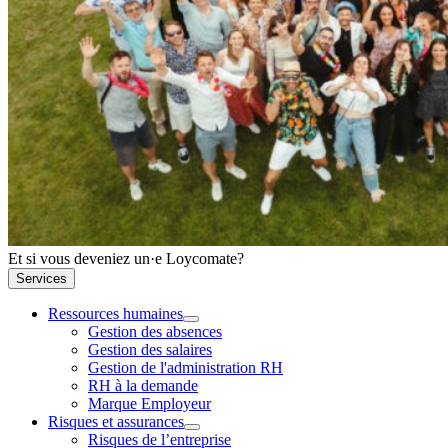
Et si vous deveniez un·e Loycomate?
Services
Ressources humaines
Gestion des absences
Gestion des salaires
Gestion de l'administration RH
RH à la demande
Marque Employeur
Risques et assurances
Risques de l’entreprise