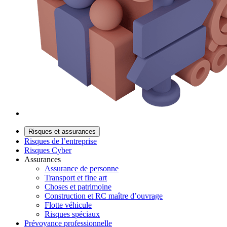
Risques et assurances
Risques de l’entreprise
Risques Cyber
Assurances
Assurance de personne
Transport et fine art
Choses et patrimoine
Construction et RC maître d’ouvrage
Flotte véhicule
Risques spéciaux
Prévoyance professionnelle