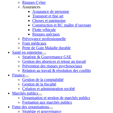
Risques Cyber
Assurances
Assurance de personne
Transport et fine art
Choses et patrimoine
Construction et RC maître d’ouvrage
Flotte véhicule
Risques spéciaux
Prévoyance professionnelle
Frais médicaux
Perte de Gain Maladie durable
Santé en entreprise
Stratégie & Gouvernance GSE
Gestion des absences et retour au travail
Prévention des risques psychosociaux
Relation au travail & résolution des conflits
Finance
Gestion de la comptabilité
Gestion de la fiscalité
Création et administration société
Marchés publics
Organisation et gestion de marchés publics
Formation aux marchés publics
Futur des organisations
Stratégie et gouvernance