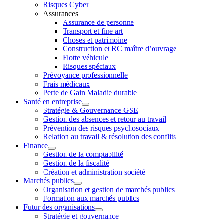
Risques Cyber
Assurances
Assurance de personne
Transport et fine art
Choses et patrimoine
Construction et RC maître d’ouvrage
Flotte véhicule
Risques spéciaux
Prévoyance professionnelle
Frais médicaux
Perte de Gain Maladie durable
Santé en entreprise
Stratégie & Gouvernance GSE
Gestion des absences et retour au travail
Prévention des risques psychosociaux
Relation au travail & résolution des conflits
Finance
Gestion de la comptabilité
Gestion de la fiscalité
Création et administration société
Marchés publics
Organisation et gestion de marchés publics
Formation aux marchés publics
Futur des organisations
Stratégie et gouvernance