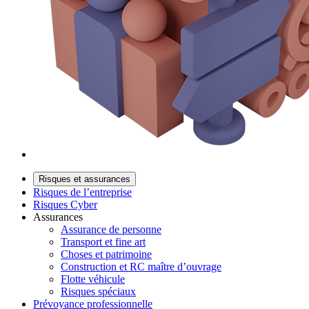
Risques et assurances
Risques de l’entreprise
Risques Cyber
Assurances
Assurance de personne
Transport et fine art
Choses et patrimoine
Construction et RC maître d’ouvrage
Flotte véhicule
Risques spéciaux
Prévoyance professionnelle