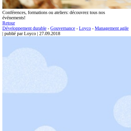
Conférences, formations ou ateliers: découvrez tous nos
événements!
Retour
Développement durable
-
Gouvernance
-
Loyco
-
Management agile
|
publié par Loyco
|
27.09.2018