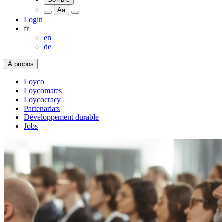
Aa
Login
fr
en
de
À propos
Loyco
Loycomates
Loycocracy
Partenariats
Développement durable
Jobs