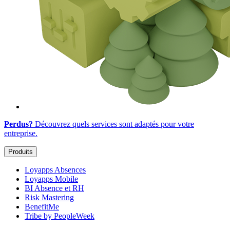
Perdus?
Découvrez quels services sont adaptés
pour votre
entreprise
.
Produits
Loyapps Absences
Loyapps Mobile
BI Absence et RH
Risk Mastering
BenefitMe
Tribe by PeopleWeek