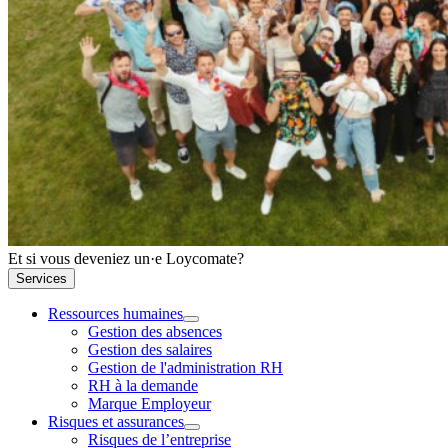
Et si vous deveniez un·e Loycomate?
Services
Ressources humaines
Gestion des absences
Gestion des salaires
Gestion de l'administration RH
RH à la demande
Marque Employeur
Risques et assurances
Risques de l’entreprise